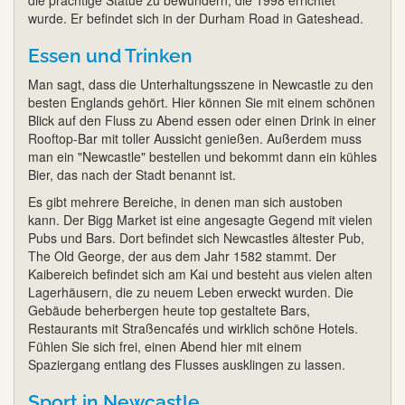
die prächtige Statue zu bewundern, die 1998 errichtet
wurde. Er befindet sich in der Durham Road in Gateshead.
Essen und Trinken
Man sagt, dass die Unterhaltungsszene in Newcastle zu den
besten Englands gehört. Hier können Sie mit einem schönen
Blick auf den Fluss zu Abend essen oder einen Drink in einer
Rooftop-Bar mit toller Aussicht genießen. Außerdem muss
man ein "Newcastle" bestellen und bekommt dann ein kühles
Bier, das nach der Stadt benannt ist.
Es gibt mehrere Bereiche, in denen man sich austoben
kann. Der Bigg Market ist eine angesagte Gegend mit vielen
Pubs und Bars. Dort befindet sich Newcastles ältester Pub,
The Old George, der aus dem Jahr 1582 stammt. Der
Kaibereich befindet sich am Kai und besteht aus vielen alten
Lagerhäusern, die zu neuem Leben erweckt wurden. Die
Gebäude beherbergen heute top gestaltete Bars,
Restaurants mit Straßencafés und wirklich schöne Hotels.
Fühlen Sie sich frei, einen Abend hier mit einem
Spaziergang entlang des Flusses ausklingen zu lassen.
Sport in Newcastle