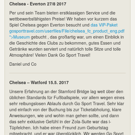
Chelsea - Everton 27/8 2017
Per und sein Team bieten erstklassigen Service und die
wettbewerbsfähigsten Preise! Wir haben vor kurzem das
Spiel Chelsea gegen Everton besucht und
das VIP-Paket
gosporttravel.com/userfiles/File/chelsea_fc_product_eng.pdf
">Museum
gebucht , das großartig war, um einen Einblick in
die Geschichte des Clubs zu bekommen, gutes Essen und
Getränke wurden serviert und natürlich tolle Sitze und tolle
Atmosphäre! Vielen Dank Go Sport Travel!
Daniel und Co
Chelsea – Watford 15.5. 2017
Unsere Erfahrung an der Stamford Bridge lag weit über den
üblichen Standards für Fußballspiele, vor allem wegen eines
sehr reibungslosen Ablaufs durch Go Sport Travel. Sehr klar
und einfach von der Buchung bis zur Ticketabholung, klare
Anweisungen, wie und wohin man gehen sollte, und dann
das sehr exklusive Gefühl in der Zola-Suite war das i-
Tüpfelchen. Ich habe einen Freund zum Geburtstag
mitgebracht, und er war überglücklich. Wir werden Go Sport