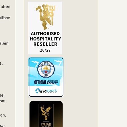
traßen
tliche
raßen
s,
er
vom
nen,
sten