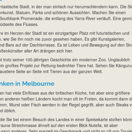
antastische Stadt, in der man einfach nur herumschlendern kann. Die S
aßenkunst, Statuen, Parks und schönen Aussichten. Machen Sie einen
Southbank Promenade, die entlang des Yarra River verläuft. Eine gemü
üdseite des Flusses.
 im Herzen der Stadt ist ein einzigartiger Platz mit futuristischen und
 wie Sie ihn noch nie zuvor gesehen haben. Es gibt Kunstgalerien,
nd Bars auf der Dachterrasse. Es ist Leben und Bewegung auf den St
ßenkünstler aller Art drängen sich hier.
t trotz seiner 100-jährigen Geschichte ein moderner Zoo. Unglaublich
 ein großes Projekt zur Rettung bedrohter Tiere hat. Sehen Sie Känguru
ustiere Seite an Seite mit Tieren aus der ganzen Welt.
inken in Melbourne
en hat viele Einflüsse aus der britischen Küche, hat aber eine größere
vielen anderen heißen Ländern kocht man oft im Freien, da kommt dann d
Lamm, Wurst oder Fisch werden in der Regel gegrillt, aber auch Steaks 
d üblich.
 die Sie bei einem Besuch des Landes in einer Speisekarte stoßen kön
raune Streichmasse ähnelt auf den ersten Blick Nutella, ist aber
ganz anderes. Sehr speziell im Geschmack und nicht so oft von Touri