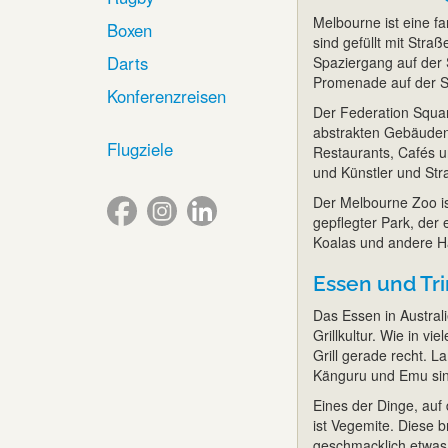
Melbourne ist eine f
Boxen
sind gefüllt mit Str
Darts
Spaziergang auf der 
Promenade auf der S
Konferenzreisen
Der Federation Square
abstrakten Gebäuden,
Flugziele
Restaurants, Cafés u
und Künstler und Stra
Der Melbourne Zoo is
gepflegter Park, der
Koalas und andere Ha
Essen und Tr
Das Essen in Australi
Grillkultur. Wie in 
Grill gerade recht. 
Känguru und Emu sin
Eines der Dinge, auf
ist Vegemite. Diese b
geschmacklich etwas 