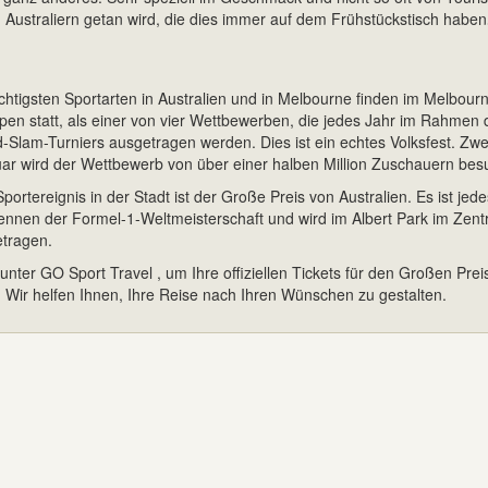
n Australiern getan wird, die dies immer auf dem Frühstückstisch haben
ichtigsten Sportarten in Australien und in Melbourne finden im Melbour
Open statt, als einer von vier Wettbewerben, die jedes Jahr im Rahmen 
d-Slam-Turniers ausgetragen werden. Dies ist ein echtes Volksfest. Zwe
r wird der Wettbewerb von über einer halben Million Zuschauern bes
portereignis in der Stadt ist der Große Preis von Australien. Es ist jede
ennen der Formel-1-Weltmeisterschaft und wird im Albert Park im Zen
tragen.
unter GO Sport Travel , um Ihre offiziellen Tickets für den Großen Prei
! Wir helfen Ihnen, Ihre Reise nach Ihren Wünschen zu gestalten.