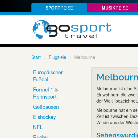
SPORT
REISE
MUSIK
REISE
Start
Flugziele
Melbourne
Europäischer
Melbour
Fußball
Melbourne ist eine St
Formel 1 &
Einwohnern die zweit
Rennsport
der Welt" bezeichnet
Golfpausen
Melbourne hat ein seh
Eishockey
Zeit ist zwischen D
Winde aus der Wüste
NFL
Sehenswürdig
Rugby