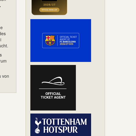
.
ne
des
i
ucht.
s
trum
s von