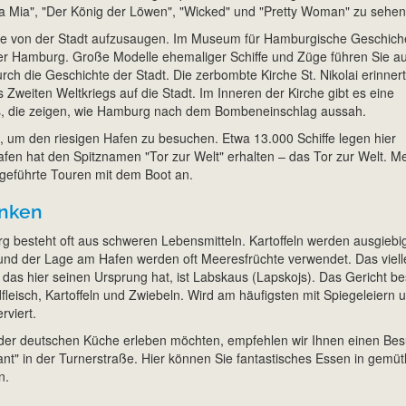
 Mia", "Der König der Löwen", "Wicked" und "Pretty Woman" zu sehen
chte von der Stadt aufzusaugen. Im Museum für Hamburgische Geschich
ber Hamburg. Große Modelle ehemaliger Schiffe und Züge führen Sie au
rch die Geschichte der Stadt. Die zerbombte Kirche St. Nikolai erinner
Zweiten Weltkriegs auf die Stadt. Im Inneren der Kirche gibt es eine
os, die zeigen, wie Hamburg nach dem Bombeneinschlag aussah.
, um den riesigen Hafen zu besuchen. Etwa 13.000 Schiffe legen hier
Hafen hat den Spitznamen "Tor zur Welt" erhalten – das Tor zur Welt. M
geführte Touren mit dem Boot an.
inken
 besteht oft aus schweren Lebensmitteln. Kartoffeln werden ausgiebi
nd der Lage am Hafen werden oft Meeresfrüchte verwendet. Das viell
 das hier seinen Ursprung hat, ist Labskaus (Lapskojs). Das Gericht be
leisch, Kartoffeln und Zwiebeln. Wird am häufigsten mit Spiegeleiern 
rviert.
der deutschen Küche erleben möchten, empfehlen wir Ihnen einen Be
ant" in der Turnerstraße. Hier können Sie fantastisches Essen in gemüt
n.