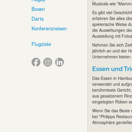
Musicals wie "Mamma
Boxen
Es gibt viel Geschi
Darts
erfahren Sie alles ü
spielerische Weise du
Konferenzreisen
die Auswirkungen des 
Ausstellung mit Fot
Flugziele
Nehmen Sie sich Zeit
jährlich an und der 
Unternehmen bieten 
Essen und Tr
Das Essen in Hamburg
verwendet und aufgru
berühmteste Gericht,
aus gesalzenem Rindf
eingelegten Rüben se
Wenn Sie das Beste 
bei "Philipps Restaur
Atmosphäre genieße