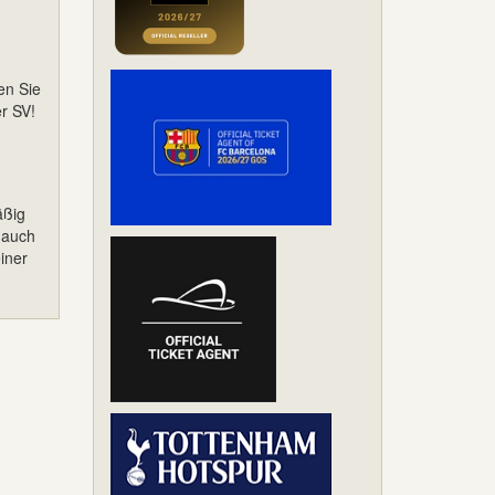
en Sie
er SV!
äßig
 auch
iner