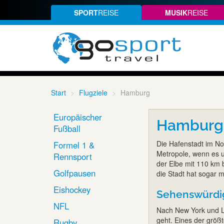
SPORT
REISE
MUSIK
REISE
Start
Flugziele
Hamburg
Europäischer
Hamburg
Fußball
Die Hafenstadt im No
Formel 1 &
Metropole, wenn es u
Rennsport
der Elbe mit 110 km 
Golfpausen
die Stadt hat sogar
Eishockey
Sehenswürdi
NFL
Nach New York und Lo
geht. Eines der größt
Rugby