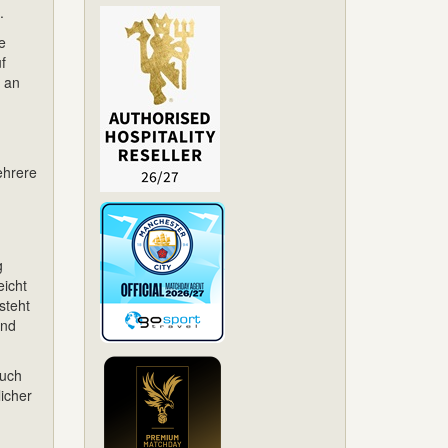
.
e
f
t an
ehrere
g
eicht
steht
und
such
licher