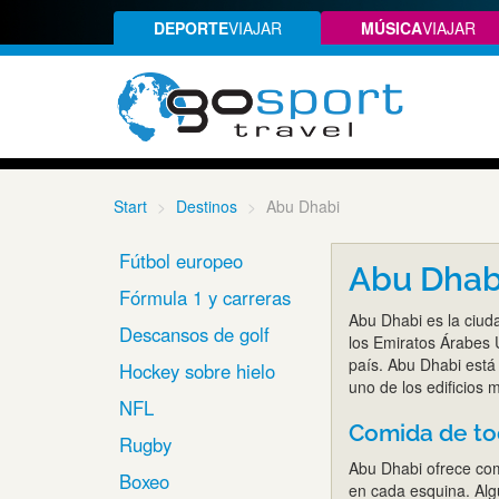
DEPORTE
VIAJAR
MÚSICA
VIAJAR
Start
Destinos
Abu Dhabi
Fútbol europeo
Abu Dha
Fórmula 1 y carreras
Abu Dhabi es la ciuda
Descansos de golf
los Emiratos Árabes 
país. Abu Dhabi está
Hockey sobre hielo
uno de los edificios 
NFL
Comida de to
Rugby
Abu Dhabi ofrece com
Boxeo
en cada esquina. Alg