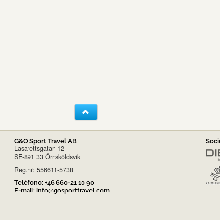
G&O Sport Travel AB
Soci
Lasarettsgatan 12
SE-891 33 Örnsköldsvik
Reg.nr: 556611-5738
Teléfono:
+46 660-21 10 90
E-mail:
info@gosporttravel.com