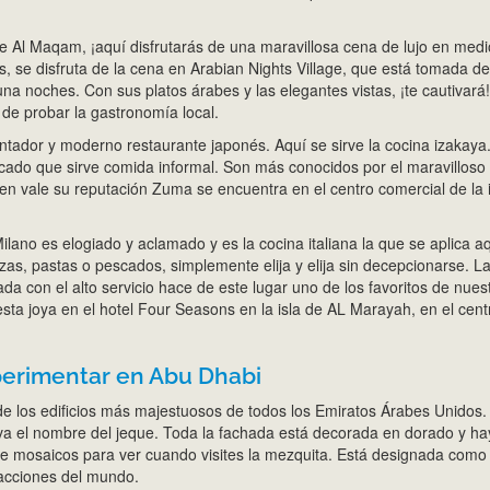
te Al Maqam, ¡aquí disfrutarás de una maravillosa cena de lujo en medi
s, se disfruta de la cena en Arabian Nights Village, que está tomada d
na noches. Con sus platos árabes y las elegantes vistas, ¡te cautivará
 de probar la gastronomía local.
ntador y moderno restaurante japonés. Aquí se sirve la cocina izakaya
ticado que sirve comida informal. Son más conocidos por el maravilloso
en vale su reputación Zuma se encuentra en el centro comercial de la i
ilano es elogiado y aclamado y es la cocina italiana la que se aplica aq
zas, pastas o pescados, simplemente elija y elija sin decepcionarse. L
a con el alto servicio hace de este lugar uno de los favoritos de nues
esta joya en el hotel Four Seasons en la isla de AL Marayah, en el cent
xperimentar en Abu Dhabi
e los edificios más majestuosos de todos los Emiratos Árabes Unidos.
va el nombre del jeque. Toda la fachada está decorada en dorado y ha
e mosaicos para ver cuando visites la mezquita. Está designada como
racciones del mundo.