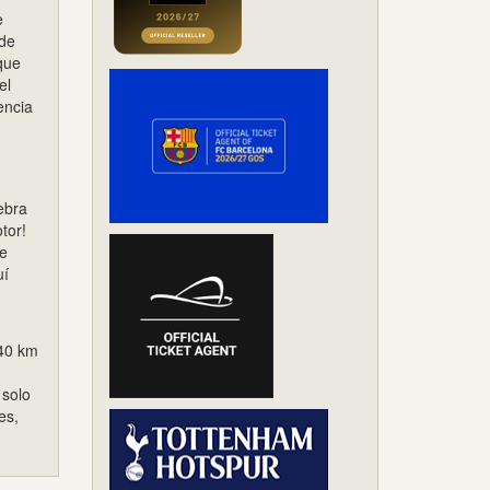
e
 de
que
el
encia
ebra
tor!
te
uí
240 km
 solo
es,