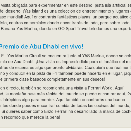
visita obligada para experimentar en este destino, ¡esta isla artificial s
l desierto! ¡Yas Island es una colección de entretenimiento y lugares
lase mundial! Aquí encontrarás fantásticas playas, un parque acuático 
isto, centros comerciales donde encontrarás de todo, pero sobre todo 
1 Banana Yas Marina, donde en GO Sport Travel brindamos una experi
 Premio de Abu Dhabi en vivo!
e F1 Yas Marina Circuit se encuentra junto al YAS Marina, donde se cel
io de Abu Dhabi. ¡Una visita es imprescindible para el fanático del mo
detrás de escena es algo que pronto olvidarás! Cualquiera que realmen
ño y conducir en la pista de F1 también puede hacerlo en el lugar, ¡aq
de primera clase basados completamente en sus deseos!
en directo, también se recomienda una visita a Ferrari World. Aquí
ad, la montaña rusa más rápida del mundo se puede encontrar aquí, 
los intrépidos algo para morder. Aquí también encontrarás una buena
antes donde puedes encontrar comida de todas las cocinas del mundo,
r. Si quieres saber cómo Enzo Ferrari ha desarrollado la marca de coch
un recorrido que merece la pena!