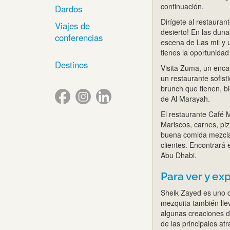
continuación.
Dardos
Dirígete al restauran
Viajes de
desierto! En las duna
conferencias
escena de Las mil y u
tienes la oportunidad
Destinos
Visita Zuma, un enca
un restaurante sofis
brunch que tienen, bi
de Al Marayah.
El restaurante Café M
Mariscos, carnes, piz
buena comida mezclad
clientes. Encontrará 
Abu Dhabi.
Para ver y e
Sheik Zayed es uno d
mezquita también lle
algunas creaciones d
de las principales at