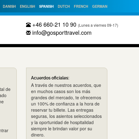
DANISH
ENGLISH
SPANISH
DUTCH
FRENCH
GERMAN
+46 660-21 10 90
(Lunes a viernes 09-17)
info@gosporttravel.com
Acuerdos oficiales:
A través de nuestros acuerdos, que
tal de
en muchos casos son los más
gado
grandes del mercado, te ofrecemos
ne
un 100% de confianza a la hora de
reservar tu billete. Las entregas
seguras, los asientos seleccionados
y la oportunidad de hospitalidad
siempre le brindan valor por su
ntrar
dinero.