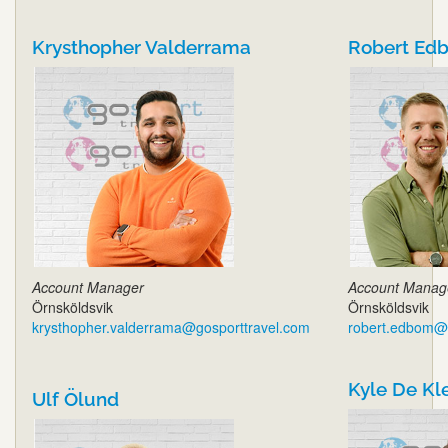
Krysthopher Valderrama
Robert Ed
Account Manager
Account Manag
Örnsköldsvik
Örnsköldsvik
krysthopher.valderrama@gosporttravel.com
robert.edbom@g
Kyle De Kl
Ulf Ölund