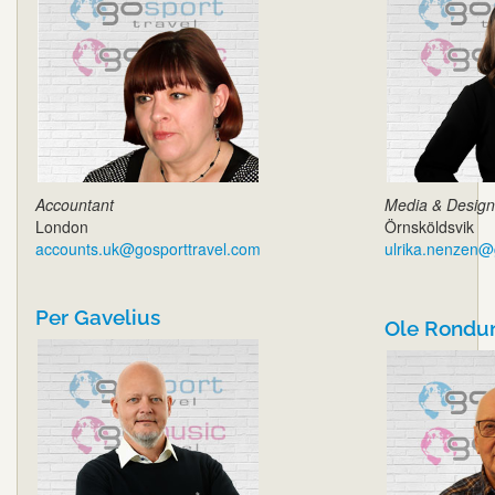
Accountant
Media & Design
London
Örnsköldsvik
accounts.uk@gosporttravel.com
ulrika.nenzen@
Per Gavelius
Ole Rondu