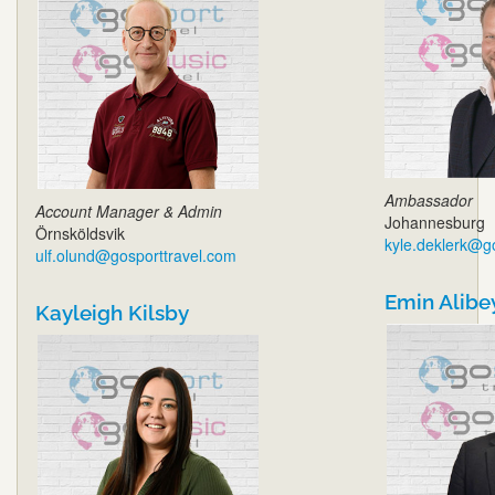
Ambassador
Account Manager & Admin
Johannesburg
Örnsköldsvik
kyle.deklerk@g
ulf.olund@gosporttravel.com
Emin Alibe
Kayleigh Kilsby