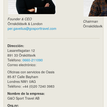
Founder & CEO
Chairman
Örnsköldsvik & London
Örnsköldsvik
per.gavelius@gosporttravel.com
Dirección:
Lasarettsgatan 12
891 33 Örsköttsvik
Teléfono:
0660-211090
Correo electrónico:
Oficinas con servicios de Oasis
85-87 Calle Bayham
Londres NW1 0AG
Teléfono: +44 (0)20 7240 3983
Nombre de la empresa:
G&O Sport Travel AB
Org.nr: