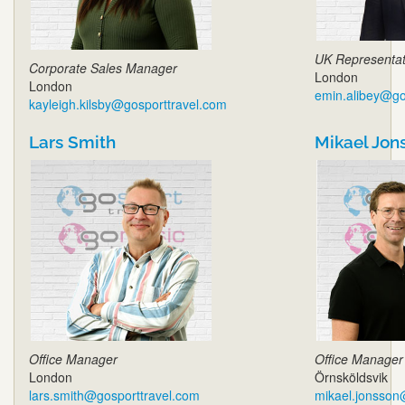
UK Representat
Corporate Sales Manager
London
London
emin.alibey@go
kayleigh.kilsby@gosporttravel.com
Lars Smith
Mikael Jon
Office Manager
Office Manager
London
Örnsköldsvik
lars.smith@gosporttravel.com
mikael.jonsson