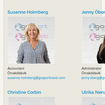
Susanne Holmberg
Jenny Öbe
Accountant
Administrator
Örnsköldsvik
Örnsköldsvik
susanne.holmberg@gosporttravel.com
jenny.oberg@go
Christine Corbin
Ulrika Nen