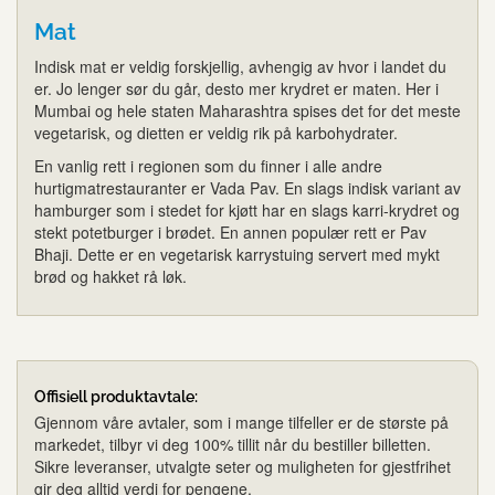
Mat
Indisk mat er veldig forskjellig, avhengig av hvor i landet du
er. Jo lenger sør du går, desto mer krydret er maten. Her i
Mumbai og hele staten Maharashtra spises det for det meste
vegetarisk, og dietten er veldig rik på karbohydrater.
En vanlig rett i regionen som du finner i alle andre
hurtigmatrestauranter er Vada Pav. En slags indisk variant av
hamburger som i stedet for kjøtt har en slags karri-krydret og
stekt potetburger i brødet. En annen populær rett er Pav
Bhaji. Dette er en vegetarisk karrystuing servert med mykt
brød og hakket rå løk.
Offisiell produktavtale:
Gjennom våre avtaler, som i mange tilfeller er de største på
markedet, tilbyr vi deg 100% tillit når du bestiller billetten.
Sikre leveranser, utvalgte seter og muligheten for gjestfrihet
gir deg alltid verdi for pengene.