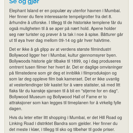
Se og gjør
Elephant Island er en populær øy utenfor havnen i Mumbai.
Her finner du flere interessante tempelgrotter fra det 8.
århundre å utforske. I tillegg til de historiske templene får du
også muligheten til å se aper på nært hold. Apene holder
seg nær turister og prøver å ta tak i noe å spise. Båtturer går
ut til øya hver dag mellom 09-14 og går hver halvtime.
Det er ikke å gå glipp av at verdens største filmindustri
Bollywood ligger her i Mumbai, kultur gjennomsyrer byen.
Bollywoods historie går tilbake til 1899, og i dag produseres
omtrent tusen filmer her hvert år. Det er daglige omvisninger
på filmstedene som gir deg et innblikk i filmproduksjon og
som lar deg oppleve film bak kameraet. Det er ikke uvanlig
at vesterlendinger blir kastet for å være statister, så med litt
flaks får du kanskje sjansen til å bli en "stjerne for en dag".
Bollywood Museum og Bollywood Hall of Fame er to
attraksjoner som kan legges til timeplanen for å virkelig fylle
dagen.
Hvis du leter etter litt shopping i Mumbai, er det Hill Road og
Linking Road i distriktet Bandra som gjelder. Her finner du
det meste i klær, i tillegg til sko og tilbehør til gode priser.