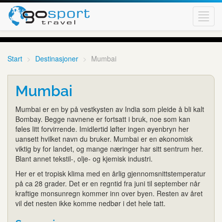
Toggl
navig
Start
Destinasjoner
Mumbai
Mumbai
Mumbai er en by på vestkysten av India som pleide å bli kalt
Bombay. Begge navnene er fortsatt i bruk, noe som kan
føles litt forvirrende. Imidlertid løfter ingen øyenbryn her
uansett hvilket navn du bruker. Mumbai er en økonomisk
viktig by for landet, og mange næringer har sitt sentrum her.
Blant annet tekstil-, olje- og kjemisk industri.
Her er et tropisk klima med en årlig gjennomsnittstemperatur
på ca 28 grader. Det er en regntid fra juni til september når
kraftige monsunregn kommer inn over byen. Resten av året
vil det nesten ikke komme nedbør i det hele tatt.