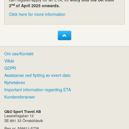
nd
2
of April 2025 onwards.
Click here for more information
Om oss/Kontakt
Vilkår
GDPR
Assistanse ved flytting av event dato
Nyhetsbrev
Important information regarding ETA
Kundereferanser
G&O Sport Travel AB
Lasarettsgatan 12
SE-891 33 Örnsköldsvik
Reg.nr: 556611-5738