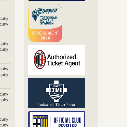
quiry
quiry
quiry
quiry
quiry
quiry
quiry
quiry
quiry
quiry