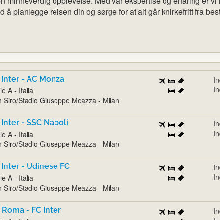
 en minneverdig opplevelse. Med vår ekspertise og erfaring er vi 
 å planlegge reisen din og sørge for at alt går knirkefritt fra best
 Inter - AC Monza
In
In
ie A - Italia
 Siro/Stadio Giuseppe Meazza - Milan
 Inter - SSC Napoli
In
In
ie A - Italia
 Siro/Stadio Giuseppe Meazza - Milan
 Inter - Udinese FC
In
In
ie A - Italia
 Siro/Stadio Giuseppe Meazza - Milan
 Roma - FC Inter
In