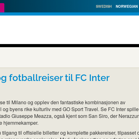
SWEDISH
NORWEGIAN
og fotballreiser til FC Inter
reise til Milano og opplev den fantastiske kombinasjonen av
ll og byens rike kulturliv med GO Sport Travel. Se FC Inter spill
tadio Giuseppe Meazza, også kjent som San Siro, der Nerazzurr
sine hjemmekamper.
ilgang til offisielle billetter og komplette pakkereiser, tilpasset 