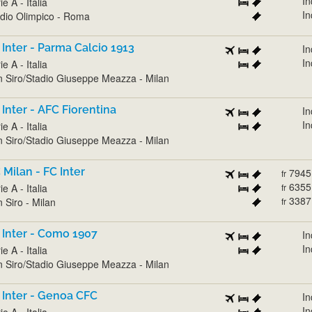
In
ie A - Italia
In
dio Olimpico - Roma
 Inter - Parma Calcio 1913
In
In
ie A - Italia
 Siro/Stadio Giuseppe Meazza - Milan
 Inter - AFC Fiorentina
In
In
ie A - Italia
 Siro/Stadio Giuseppe Meazza - Milan
 Milan - FC Inter
7945
fr
6355
ie A - Italia
fr
3387
 Siro - Milan
fr
 Inter - Como 1907
In
In
ie A - Italia
 Siro/Stadio Giuseppe Meazza - Milan
 Inter - Genoa CFC
In
In
ie A - Italia