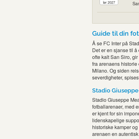
lør 2027
San
Guide til din fo
Å se FC Inter på Sta
Det er en sjanse til 
ofte kalt San Siro, gi
fra arenaens historie
Milano. Og siden rei
severdigheter, spisest
Stadio Giuseppe
Stadio Giuseppe Meaz
fotballarenaer, med e
er kjent for sin impo
lidenskapelige suppor
historiske kamper og 
arenaen en autentisk 