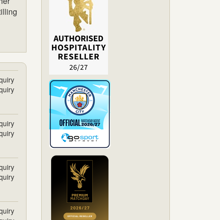
her
illing
quiry
quiry
quiry
quiry
quiry
quiry
quiry