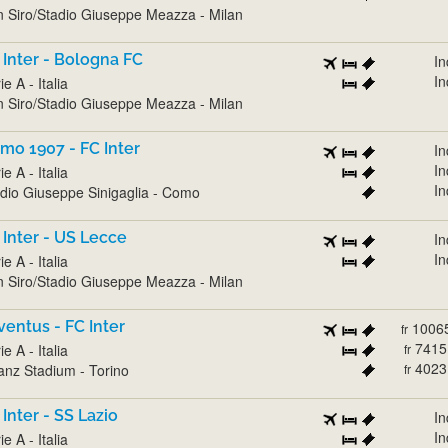
 Siro/Stadio Giuseppe Meazza - Milan
 Inter - Bologna FC
In
In
ie A - Italia
 Siro/Stadio Giuseppe Meazza - Milan
mo 1907 - FC Inter
In
In
ie A - Italia
In
dio Giuseppe Sinigaglia - Como
 Inter - US Lecce
In
In
ie A - Italia
 Siro/Stadio Giuseppe Meazza - Milan
ventus - FC Inter
1006
fr
7415
ie A - Italia
fr
4023
ianz Stadium - Torino
fr
 Inter - SS Lazio
In
In
ie A - Italia