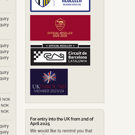
quiry
quiry
quiry
quiry
quiry
quiry
quiry
5
NOK
NOK
NOK
For entry into the UK from 2nd of
April 2025
quiry
We would like to remind you that
quiry