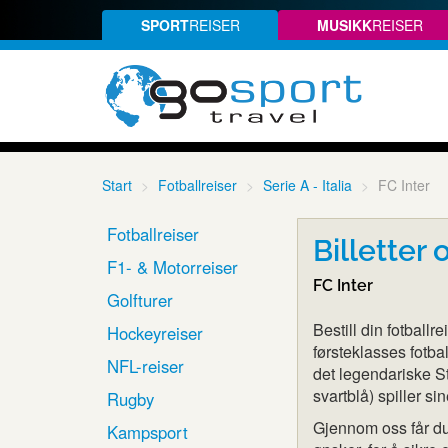
SPORT
REISER
MUSIKK
REISER
Start
Fotballreiser
Serie A - Italia
FC Inter
Fotballreiser
Billetter 
F1- & Motorreiser
FC Inter
Golfturer
Bestill din fotball
Hockeyreiser
førsteklasses fotba
NFL-reiser
det legendariske S
svartblå) spiller 
Rugby
Gjennom oss får du t
Kampsport