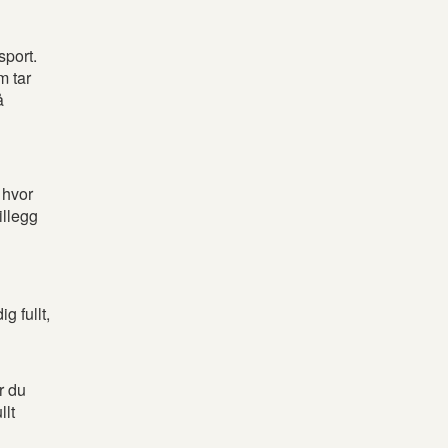
sport.
m tar
å
 hvor
illegg
g fullt,
r du
llt