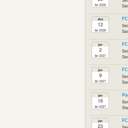
lør 2026
San
FC
des
12
Ser
lør 2026
San
FC
jan
2
Ser
lør 2027
San
FC
jan
9
Ser
lør 2027
San
Pa
jan
16
Ser
lør 2027
Sta
FC
jan
23
Ser