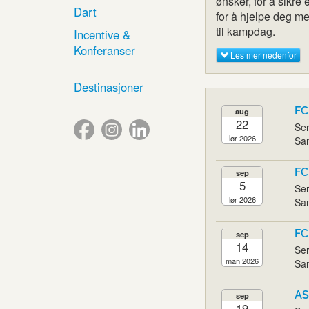
ønsker, for å sikre
Dart
for å hjelpe deg med
til kampdag.
Incentive &
Konferanser
Les mer nedenfor
Destinasjoner
FC
aug
22
Ser
lør 2026
San
FC
sep
5
Ser
lør 2026
San
FC
sep
14
Ser
man 2026
San
AS
sep
19