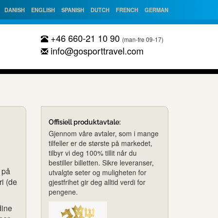
DANISH
ENGLISH
SPANISH
DUTCH
FRENCH
GERMAN
+46 660-21 10 90
(man-fre 09-17)
info@gosporttravel.com
Offisiell produktavtale:
Gjennom våre avtaler, som i mange
tilfeller er de største på markedet,
tilbyr vi deg 100% tillit når du
bestiller billetten. Sikre leveranser,
e på
utvalgte seter og muligheten for
i (de
gjestfrihet gir deg alltid verdi for
pengene.
dine