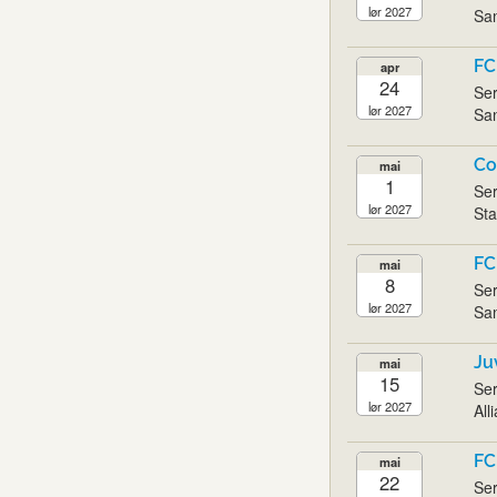
lør 2027
San
FC
apr
24
Ser
lør 2027
San
Co
mai
1
Ser
lør 2027
Sta
FC
mai
8
Ser
lør 2027
San
Ju
mai
15
Ser
lør 2027
All
FC
mai
22
Ser