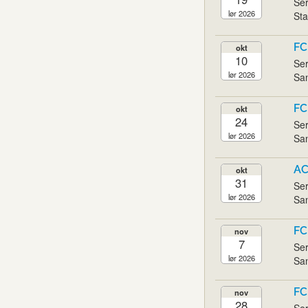
Ser
lør 2026
Sta
FC
okt
10
Ser
lør 2026
San
FC
okt
24
Ser
lør 2026
San
AC
okt
31
Ser
lør 2026
San
FC
nov
7
Ser
lør 2026
San
FC
nov
28
Ser