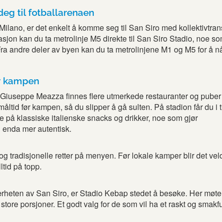
eg til fotballarenaen
 Milano, er det enkelt å komme seg til San Siro med kollektivtran
asjon kan du ta metrolinje M5 direkte til San Siro Stadio, noe so
Fra andre deler av byen kan du ta metrolinjene M1 og M5 for å n
ør kampen
 Giuseppe Meazza finnes flere utmerkede restauranter og puber
måltid før kampen, så du slipper å gå sulten. På stadion får du i t
e på klassiske italienske snacks og drikker, noe som gjør
 enda mer autentisk.
 tradisjonelle retter på menyen. Før lokale kamper blir det veldi
tid på topp.
ærheten av San Siro, er Stadio Kebap stedet å besøke. Her møte
tore porsjoner. Et godt valg for de som vil ha et raskt og smakfu