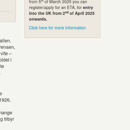
th
from 5
of March 2025 you can
register/apply for an ETA, for
entry
nd
into the UK from 2
of April 2025
onwards.
Click here for more information
allen.
arenaen,
vite –
ldet i
te
.
e
 1926,
r mange
 tilbyr