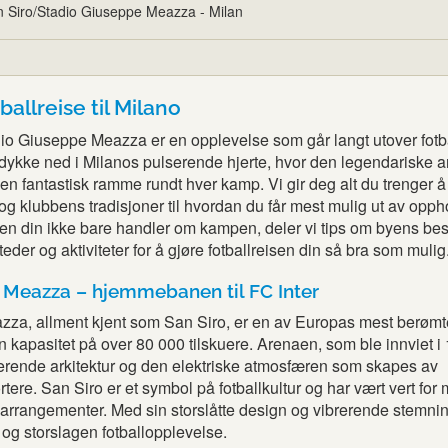
 Siro/Stadio Giuseppe Meazza - Milan
tballreise til Milano
dio Giuseppe Meazza er en opplevelse som går langt utover fotb
å dykke ned i Milanos pulserende hjerte, hvor den legendariske 
r en fantastisk ramme rundt hver kamp. Vi gir deg alt du trenger å 
 og klubbens tradisjoner til hvordan du får mest mulig ut av oppho
sen din ikke bare handler om kampen, deler vi tips om byens bes
eder og aktiviteter for å gjøre fotballreisen din så bra som mulig
 Meazza – hjemmebanen til FC Inter
za, allment kjent som San Siro, er en av Europas mest berømt
n kapasitet på over 80 000 tilskuere. Arenaen, som ble innviet i
nerende arkitektur og den elektriske atmosfæren som skapes av
tere. San Siro er et symbol på fotballkultur og har vært vert fo
arrangementer. Med sin storslåtte design og vibrerende stemning
og storslagen fotballopplevelse.