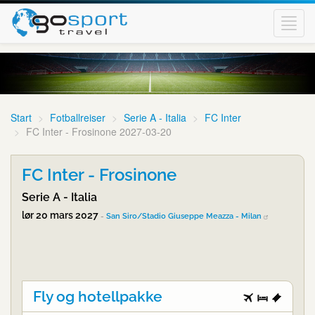
Toggl
navig
Start
Fotballreiser
Serie A - Italia
FC Inter
FC Inter - Frosinone 2027-03-20
FC Inter - Frosinone
Serie A - Italia
lør 20 mars 2027
-
San Siro/Stadio Giuseppe Meazza - Milan
Fly og hotellpakke