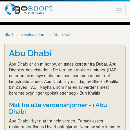
Toggl
navig
Start
Destinasjoner
Abu Dhabi
Abu Dhabi
Abu Dhabi er en millionby, en times kjøretur fra Dubai. Abu
Dhabi er hovedstaden i De forente arabiske emirater (UAE)
og er en av de syv emiratene som sammen danner det
langstrakte landet. Abu Dhabi styres i dag av Sheikh Khalifa
bin Zayed - AL - Nayhan, som har en av verdens mest
berømte bygninger oppkalt etter seg - Burj Khalifa.
Mat fra alle verdenshjørner - i Abu
Dhabi
Abu Dhabi tilbyr mat fra hele verden. Førsteklasses
restauranter finnes i hvert gatehjørne. Noen av våre kunders