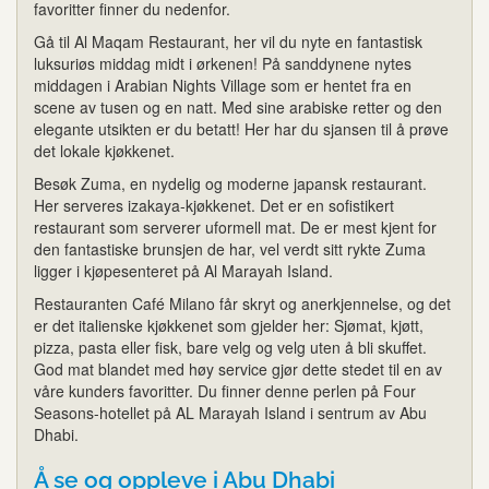
favoritter finner du nedenfor.
Gå til Al Maqam Restaurant, her vil du nyte en fantastisk
luksuriøs middag midt i ørkenen! På sanddynene nytes
middagen i Arabian Nights Village som er hentet fra en
scene av tusen og en natt. Med sine arabiske retter og den
elegante utsikten er du betatt! Her har du sjansen til å prøve
det lokale kjøkkenet.
Besøk Zuma, en nydelig og moderne japansk restaurant.
Her serveres izakaya-kjøkkenet. Det er en sofistikert
restaurant som serverer uformell mat. De er mest kjent for
den fantastiske brunsjen de har, vel verdt sitt rykte Zuma
ligger i kjøpesenteret på Al Marayah Island.
Restauranten Café Milano får skryt og anerkjennelse, og det
er det italienske kjøkkenet som gjelder her: Sjømat, kjøtt,
pizza, pasta eller fisk, bare velg og velg uten å bli skuffet.
God mat blandet med høy service gjør dette stedet til en av
våre kunders favoritter. Du finner denne perlen på Four
Seasons-hotellet på AL Marayah Island i sentrum av Abu
Dhabi.
Å se og oppleve i Abu Dhabi