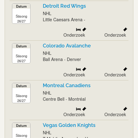
Detroit Red Wings
Datum
NHL
Säsong
Little Caesars Arena -
26/27
Onderzoek
Onderzoek
Colorado Avalanche
Datum
NHL
Säsong
Ball Arena - Denver
26/27
Onderzoek
Onderzoek
Montreal Canadiens
Datum
NHL
Säsong
Centre Bell - Montréal
26/27
Onderzoek
Onderzoek
Vegas Golden Knights
Datum
NHL
Säsong