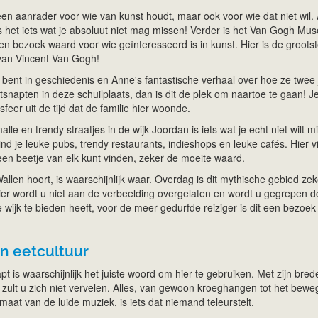
n aanrader voor wie van kunst houdt, maar ook voor wie dat niet wil. A
s het iets wat je absoluut niet mag missen! Verder is het Van Gogh Mu
en bezoek waard voor wie geïnteresseerd is in kunst. Hier is de groots
n van Vincent Van Gogh!
 bent in geschiedenis en Anne's fantastische verhaal over hoe ze twee 
tsnapten in deze schuilplaats, dan is dit de plek om naartoe te gaan! J
feer uit de tijd dat de familie hier woonde.
le en trendy straatjes in de wijk Joordan is iets wat je echt niet wilt m
nd je leuke pubs, trendy restaurants, indieshops en leuke cafés. Hier v
en beetje van elk kunt vinden, zeker de moeite waard.
Wallen hoort, is waarschijnlijk waar. Overdag is dit mythische gebied zek
er wordt u niet aan de verbeelding overgelaten en wordt u gegrepen d
ze wijk te bieden heeft, voor de meer gedurfde reiziger is dit een bezoek
n eetcultuur
pt is waarschijnlijk het juiste woord om hier te gebruiken. Met zijn bred
 zult u zich niet vervelen. Alles, van gewoon kroeghangen tot het bew
aat van de luide muziek, is iets dat niemand teleurstelt.