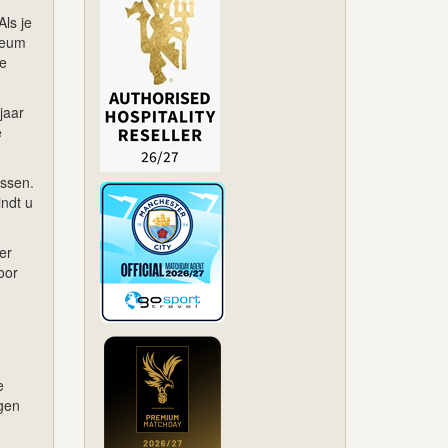
ls je
seum
te
jaar
e
issen.
indt u
er
oor
e
egen