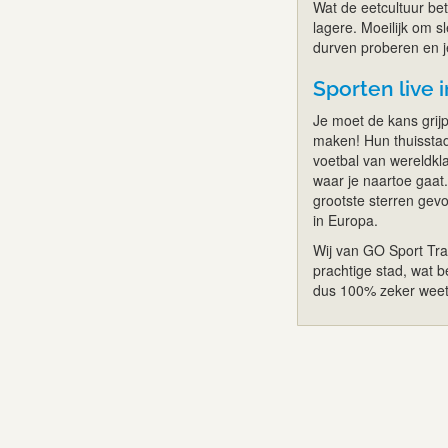
Wat de eetcultuur betr
lagere. Moeilijk om s
durven proberen en j
Sporten live 
Je moet de kans grij
maken! Hun thuisstad
voetbal van wereldkla
waar je naartoe gaat
grootste sterren gev
in Europa.
Wij van GO Sport Tra
prachtige stad, wat b
dus 100% zeker weet 