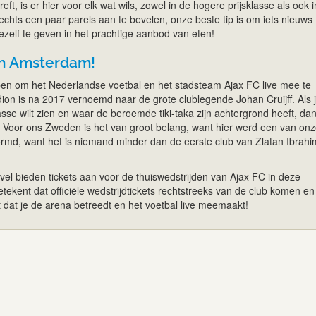
eft, is er hier voor elk wat wils, zowel in de hogere prijsklasse als ook 
lechts een paar parels aan te bevelen, onze beste tip is om iets nieuws 
ezelf te geven in het prachtige aanbod van eten!
in Amsterdam!
pen om het Nederlandse voetbal en het stadsteam Ajax FC live mee te
ion is na 2017 vernoemd naar de grote clublegende Johan Cruijff. Als 
sse wilt zien en waar de beroemde tiki-taka zijn achtergrond heeft, dan 
. Voor ons Zweden is het van groot belang, want hier werd een van on
ormd, want het is niemand minder dan de eerste club van Zlatan Ibrahi
vel bieden tickets aan voor de thuiswedstrijden van Ajax FC in deze
etekent dat officiële wedstrijdtickets rechtstreeks van de club komen en
dat je de arena betreedt en het voetbal live meemaakt!