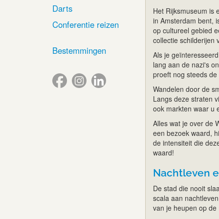
Darts
Het Rijksmuseum is ee
in Amsterdam bent, i
Conferentie reizen
op cultureel gebied e
collectie schilderije
Bestemmingen
Als je geïnteresseerd
lang aan de nazi's on
proeft nog steeds de s
Wandelen door de smal
Langs deze straten vi
ook markten waar u e
Alles wat je over de 
een bezoek waard, hi
de intensiteit die de
waard!
Nachtleven e
De stad die nooit slaa
scala aan nachtleven
van je heupen op de m