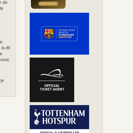
in de
te
je
is dit
ze
movic
 je