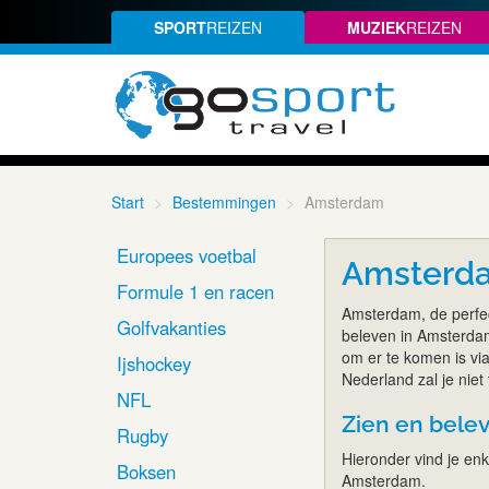
SPORT
REIZEN
MUZIEK
REIZEN
Start
Bestemmingen
Amsterdam
Europees voetbal
Amsterd
Formule 1 en racen
Amsterdam, de perfec
Golfvakanties
beleven in Amsterdam
om er te komen is via
Ijshockey
Nederland zal je niet 
NFL
Zien en belev
Rugby
Hieronder vind je enke
Boksen
Amsterdam.