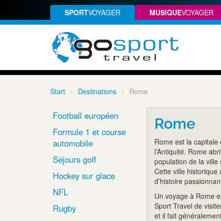
SPORT
VOYAGER
MUSIQUE
VOYAGER
Start
Destinations
Rome
Football européen
Rome
Formule 1 et course
Rome est la capitale 
automobile
l’Antiquité. Rome abr
Séjours golf
population de la ville
Cette ville historique
Hockey sur glace
d’histoire passionnan
NFL
Un voyage à Rome es
Sport Travel de visit
Rugby
et il fait généraleme