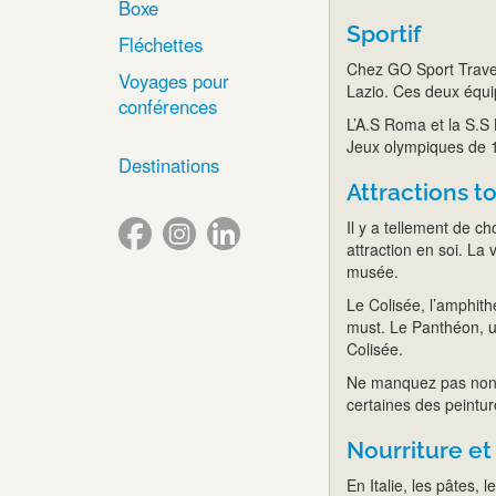
Boxe
Sportif
Fléchettes
Chez GO Sport Travel 
Voyages pour
Lazio. Ces deux équip
conférences
L’A.S Roma et la S.S 
Jeux olympiques de 1
Destinations
Attractions t
Il y a tellement de c
attraction en soi. La 
musée.
Le Colisée, l’amphith
must. Le Panthéon, u
Colisée.
Ne manquez pas non plu
certaines des peintu
Nourriture et
En Italie, les pâtes, 