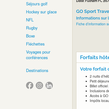
Date: Fulham FC 26
Séjours golf
GO Sport Travel
Hockey sur glace
Informations sur l
NFL
Fiche d’information 
Rugby
Boxe
Fléchettes
Voyages pour
Forfaits hôt
conférences
Votre forfait
Destinations
2 nuits d’hé
Petit déjeun
Billet offici
Inclusions d
Accès à GO 
Impôts loca