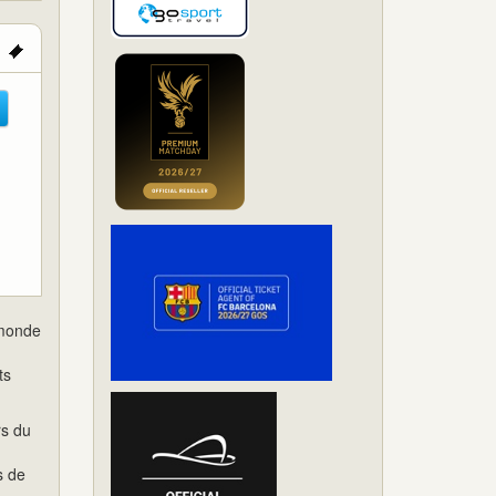
 monde
ts
rs du
s de