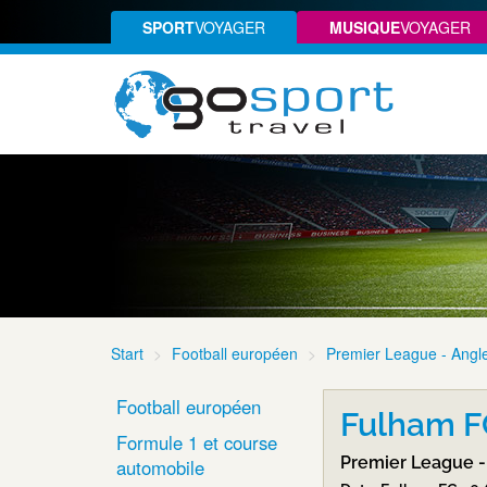
SPORT
VOYAGER
MUSIQUE
VOYAGER
Start
Football européen
Premier League - Angle
Football européen
Fulham F
Formule 1 et course
Premier League -
automobile