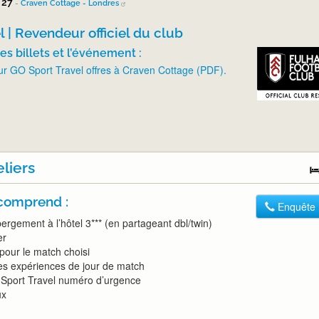
/27
-
Craven Cottage - Londres
 | Revendeur officiel du club
es billets et l’événement :
sur GO Sport Travel offres à Craven Cottage (PDF).
eliers
 comprend :
Enquête
bergement à l’hôtel 3*** (en partageant dbl/twin)
er
el pour le match choisi
es expériences de jour de match
Sport Travel numéro d’urgence
ux