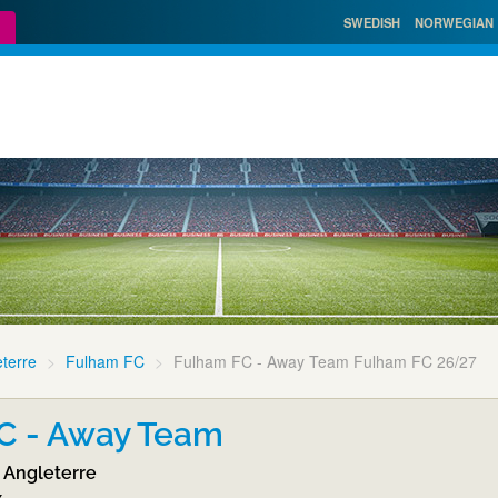
SWEDISH
NORWEGIAN
terre
Fulham FC
Fulham FC - Away Team Fulham FC 26/27
C - Away Team
 Angleterre