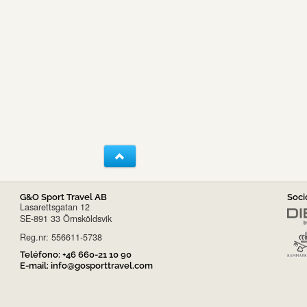
G&O Sport Travel AB
Soci
Lasarettsgatan 12
SE-891 33 Örnsköldsvik
Reg.nr: 556611-5738
Teléfono:
+46 660-21 10 90
E-mail:
info@gosporttravel.com