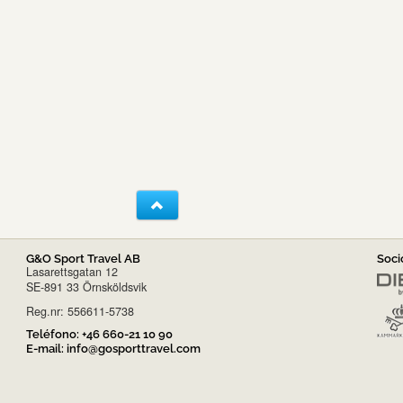
G&O Sport Travel AB
Soci
Lasarettsgatan 12
SE-891 33 Örnsköldsvik
Reg.nr: 556611-5738
Teléfono:
+46 660-21 10 90
E-mail:
info@gosporttravel.com