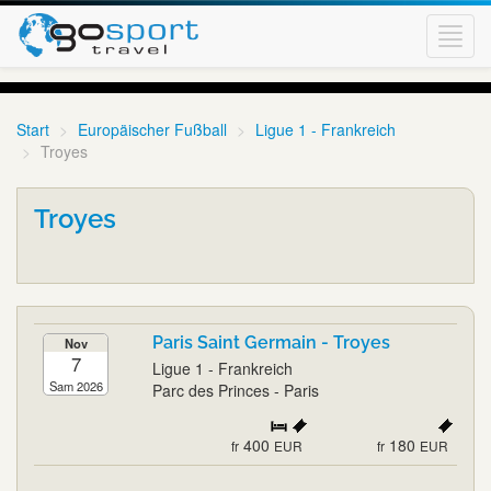
Toggl
navig
Start
Europäischer Fußball
Ligue 1 - Frankreich
Troyes
Troyes
Paris Saint Germain - Troyes
Nov
7
Ligue 1 - Frankreich
Sam 2026
Parc des Princes - Paris
400
180
fr
EUR
fr
EUR