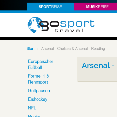
SPORT
REISE
MUSIK
REISE
Start
Arsenal - Chelsea & Arsenal - Reading
Europäischer
Arsenal -
Fußball
Formel 1 &
Rennsport
Golfpausen
Eishockey
NFL
Rugby