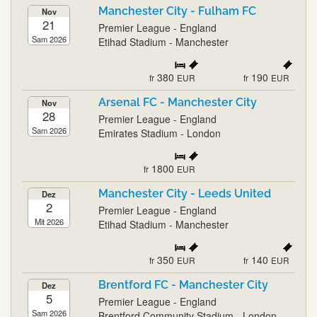
Manchester City - Fulham FC
Nov
21
Premier League - England
Sam 2026
Etihad Stadium - Manchester
380
190
fr
EUR
fr
EUR
Arsenal FC - Manchester City
Nov
28
Premier League - England
Sam 2026
Emirates Stadium - London
1800
fr
EUR
Manchester City - Leeds United
Dez
2
Premier League - England
Mit 2026
Etihad Stadium - Manchester
350
140
fr
EUR
fr
EUR
Brentford FC - Manchester City
Dez
5
Premier League - England
Sam 2026
Brentford Community Stadium - London