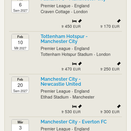
6
Premier League - England
Sam 2027
Craven Cottage - London
450
170
fr
EUR
fr
EUR
Tottenham Hotspur -
Feb
10
Manchester City
Premier League - England
Mit 2027
Tottenham Hotspur Stadium - London
470
250
fr
EUR
fr
EUR
Manchester City -
Feb
20
Newcastle United
Premier League - England
Sam 2027
Etihad Stadium - Manchester
530
300
fr
EUR
fr
EUR
Manchester City - Everton FC
Mär
3
Premier League - England