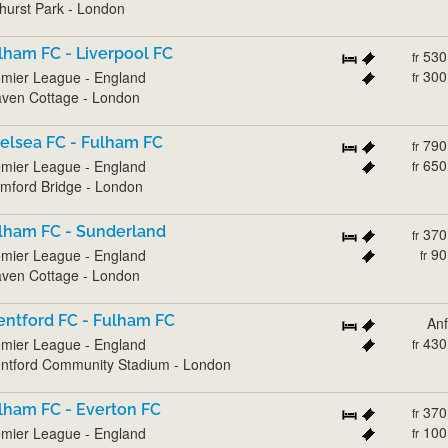
hurst Park - London
lham FC - Liverpool FC
530
fr
300
mier League - England
fr
ven Cottage - London
elsea FC - Fulham FC
790
fr
650
mier League - England
fr
mford Bridge - London
lham FC - Sunderland
370
fr
90
mier League - England
fr
ven Cottage - London
entford FC - Fulham FC
An
430
mier League - England
fr
ntford Community Stadium - London
lham FC - Everton FC
370
fr
100
mier League - England
fr