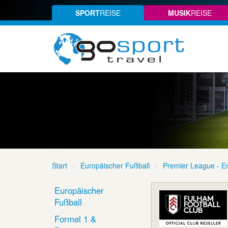
SPORT
REISE
MUSIK
REISE
Start
Europäischer Fußball
Premier League - E
Europäischer
Fußball
Formel 1 &