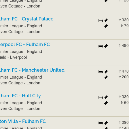
ven Cottage - London
lham FC - Crystal Palace
330
fr
70
mier League - England
fr
ven Cottage - London
verpool FC - Fulham FC
490
fr
mier League - England
ield - Liverpool
lham FC - Manchester United
470
fr
200
mier League - England
fr
ven Cottage - London
lham FC - Hull City
330
fr
60
mier League - England
fr
ven Cottage - London
ton Villa - Fulham FC
290
fr
140
mier League - England
fr