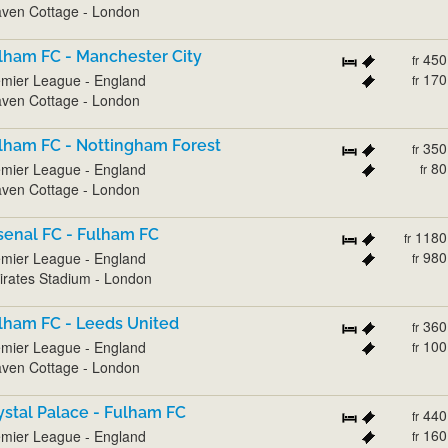
ven Cottage - London
lham FC - Manchester City
450
fr
170
mier League - England
fr
ven Cottage - London
lham FC - Nottingham Forest
350
fr
80
mier League - England
fr
ven Cottage - London
senal FC - Fulham FC
1180
fr
980
mier League - England
fr
rates Stadium - London
lham FC - Leeds United
360
fr
100
mier League - England
fr
ven Cottage - London
ystal Palace - Fulham FC
440
fr
160
mier League - England
fr