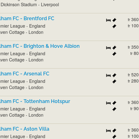
l Dickinson Stadium - Liverpool
lham FC - Brentford FC
360
fr
100
mier League - England
fr
ven Cottage - London
lham FC - Brighton & Hove Albion
350
fr
80
mier League - England
fr
ven Cottage - London
lham FC - Arsenal FC
520
fr
280
mier League - England
fr
ven Cottage - London
lham FC - Tottenham Hotspur
360
fr
90
mier League - England
fr
ven Cottage - London
lham FC - Aston Villa
360
fr
100
mier League - England
fr