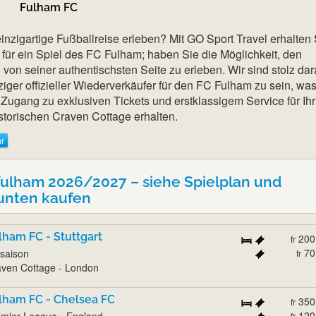
Fulham FC
inzigartige Fußballreise erleben? Mit GO Sport Travel erhalten 
t für ein Spiel des FC Fulham; haben Sie die Möglichkeit, den
von seiner authentischsten Seite zu erleben. Wir sind stolz dar
iger offizieller Wiederverkäufer für den FC Fulham zu sein, wa
 Zugang zu exklusiven Tickets und erstklassigem Service für Ihr
istorischen Craven Cottage erhalten.
r
Fulham 2026/2027 – siehe Spielplan und
unten kaufen
lham FC - Stuttgart
200
fr
70
saison
fr
ven Cottage - London
lham FC - Chelsea FC
350
fr
120
mier League - England
fr