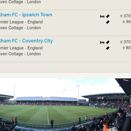
ven Cottage - London
lham FC - Ipswich Town
370
fr
90
mier League - England
fr
ven Cottage - London
lham FC - Coventry City
370
fr
80
mier League - England
fr
ven Cottage - London