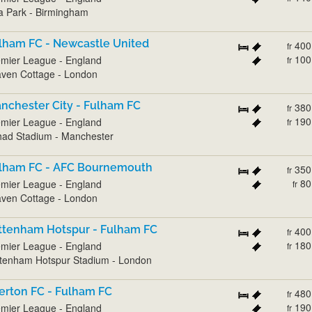
la Park - Birmingham
lham FC - Newcastle United
400
fr
100
mier League - England
fr
ven Cottage - London
nchester City - Fulham FC
380
fr
190
mier League - England
fr
had Stadium - Manchester
lham FC - AFC Bournemouth
350
fr
80
mier League - England
fr
ven Cottage - London
ttenham Hotspur - Fulham FC
400
fr
180
mier League - England
fr
tenham Hotspur Stadium - London
erton FC - Fulham FC
480
fr
190
mier League - England
fr