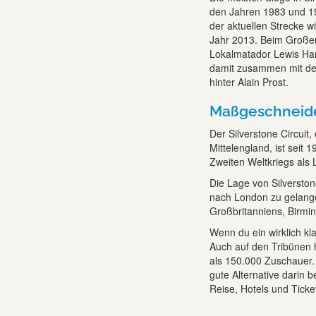
den Jahren 1983 und 19
der aktuellen Strecke 
Jahr 2013. Beim Großen 
Lokalmatador Lewis Ham
damit zusammen mit de
hinter Alain Prost.
Maßgeschneider
Der Silverstone Circuit
Mittelengland, ist seit
Zweiten Weltkriegs als L
Die Lage von Silverston
nach London zu gelangen
Großbritanniens, Birmi
Wenn du ein wirklich kl
Auch auf den Tribünen h
als 150.000 Zuschauer.
gute Alternative darin 
Reise, Hotels und Ticket