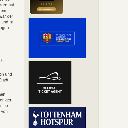
kord auf
 dem
 war der
 und ist
iegen
es
von und
Stadt
hen.
weniger
 eine
m von