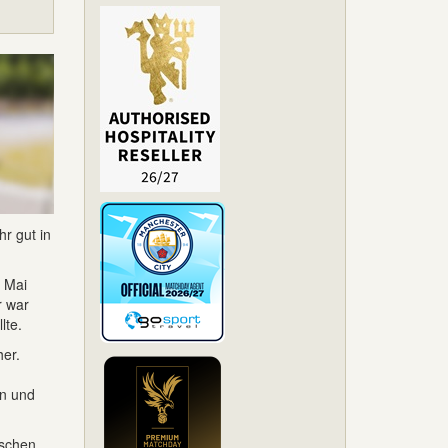
r gut in
 Mai
r war
lte.
her.
en und
ischen