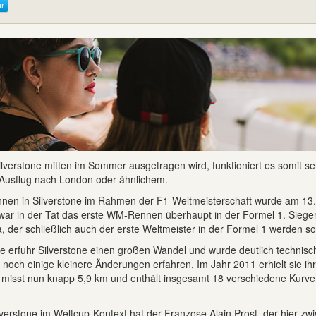
r
verstone mitten im Sommer ausgetragen wird, funktioniert es somit seh
Ausflug nach London oder ähnlichem.
nen in Silverstone im Rahmen der F1-Weltmeisterschaft wurde am 13.
ar in der Tat das erste WM-Rennen überhaupt in der Formel 1. Siege
a, der schließlich auch der erste Weltmeister in der Formel 1 werden sol
e erfuhr Silverstone einen großen Wandel und wurde deutlich technisc
 noch einige kleinere Änderungen erfahren. Im Jahr 2011 erhielt sie ihr
misst nun knapp 5,9 km und enthält insgesamt 18 verschiedene Kurv
lverstone im Weltcup-Kontext hat der Franzose Alain Prost, der hier zw