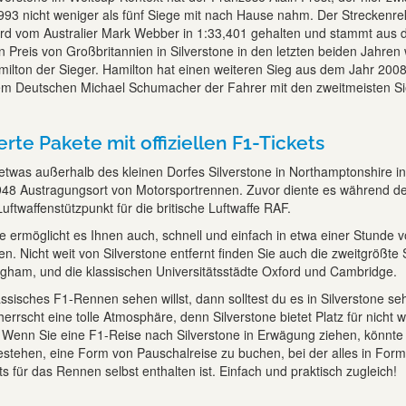
93 nicht weniger als fünf Siege mit nach Hause nahm. Der Streckenre
wird vom Australier Mark Webber in 1:33,401 gehalten und stammt aus
Preis von Großbritannien in Silverstone in den letzten beiden Jahren
ilton der Sieger. Hamilton hat einen weiteren Sieg aus dem Jahr 2008
m Deutschen Michael Schumacher der Fahrer mit den zweitmeisten S
te Pakete mit offiziellen F1-Tickets
, etwas außerhalb des kleinen Dorfes Silverstone in Northamptonshire in
 1948 Austragungsort von Motorsportrennen. Zuvor diente es während d
uftwaffenstützpunkt für die britische Luftwaffe RAF.
e ermöglicht es Ihnen auch, schnell und einfach in etwa einer Stunde 
. Nicht weit von Silverstone entfernt finden Sie auch die zweitgrößte 
ngham, und die klassischen Universitätsstädte Oxford und Cambridge.
assisches F1-Rennen sehen willst, dann solltest du es in Silverstone se
errscht eine tolle Atmosphäre, denn Silverstone bietet Platz für nicht 
 Wenn Sie eine F1-Reise nach Silverstone in Erwägung ziehen, könnte
bestehen, eine Form von Pauschalreise zu buchen, bei der alles in For
s für das Rennen selbst enthalten ist. Einfach und praktisch zugleich!