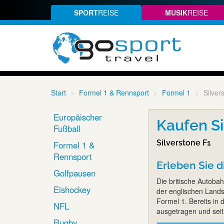
SPORT
REISE
MUSIK
REISE
Start
Formel 1 & Rennsport
Formel 1
Silver
Europäischer
Kaufen Si
Fußball
Silverstone F1
Formel 1 &
Rennsport
Erleben Sie di
Golfpausen
Die britische Autobah
Eishockey
der englischen Landsc
Formel 1. Bereits in
NFL
ausgetragen und seit 
Rugby