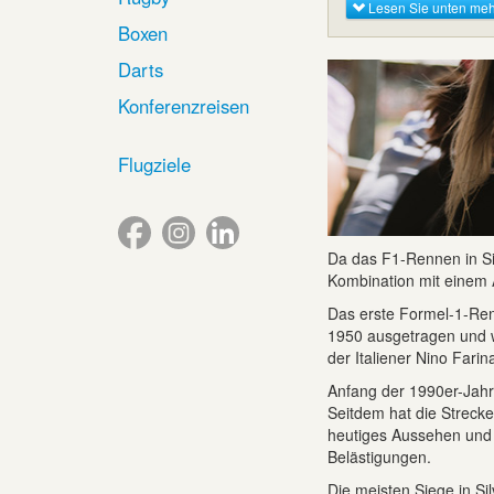
Lesen Sie unten meh
Boxen
Darts
Konferenzreisen
Flugziele
Da das F1-Rennen in Sil
Kombination mit einem 
Das erste Formel-1-Ren
1950 ausgetragen und w
der Italiener Nino Farin
Anfang der 1990er-Jahr
Seitdem hat die Strecke
heutiges Aussehen und 
Belästigungen.
Die meisten Siege in Si