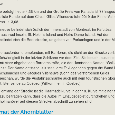
ve.
e beträgt heute 4,36 km und der Große Preis von Kanada ist ?? insge
lste Runde auf dem Circuit Gilles Villeneuve fuhr 2019 der Finne Valtt
 von 1:13,08.
lleneuve befindet sich östlich der Innenstadt von Montreal, im Parc Jean-
aus zwei Inseln, St. Helen's Island und Notre Dame Island. Auf der
 befindet sich die Rennstrecke, umgeben von Parkanlagen und in der Mi
.
herausfordernd empfunden, mit Barrieren, die dicht an der Strecke verl
chwierigkeit in der letzten Schikane vor dem Ziel. Sie besteht aus eine
it einer abgehenden Barrierestraße, die den ikonischen Namen "Wall 
hat. Der Name entstand, als 1999 drei F1-Legenden gegen die Wand l
Schumacher und Jacques Villeneuve (Sohn des verstorbenen Gilles
s geschah, wurde die Ausfahrtsschranke auch mit dem touristischen Slog
et: Bienvenue au Québec (Willkommen in Quebec).
t entlang der Strecke ist die Haarnadelkurve in der 10. Kurve mit einer 
dazu beitragen kann, dass die Autos im Einzugsgebiet durchdrehen und
holmanöver auf diesem Streckenabschnitt zu sehen sind
imat der Ahornblätter