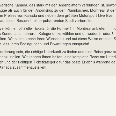
erische Kanada, das stark mit den Ahornblättern verbunden ist, sowoh
gge als auch für den Ahornsirup zu den Pfannkuchen. Montreal ist der
n Preises von Kanada und neben dem größten Motorsport-Live-Event
auf einen Besuch in einer pulsierenden Stadt vorbereiten!
el können offizielle Tickets für die Formel 1 in Montreal anbieten, mit 
als Kunde, aus mehreren Kategorien zu wählen und entweder 1- oder 3-
halten. Wir suchen nach Ihren Wünschen und auf diese Weise erhalten S
n, das Ihren Bedingungen und Erwartungen entspricht!
rderung sein, die richtige Unterkunft zu finden und eine Reise ganz a
nzustellen. Wir können Ihnen helfen, eine komplette Reise mit Unterk
ten und der richtigen Ticketkategorie für das beste Erlebnis während de
 Kanada zusammenzustellen!