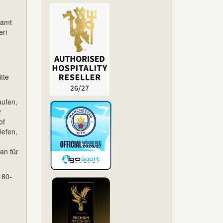
samt
eri
tte
aufen,
r
of
iefen,
an für
180-