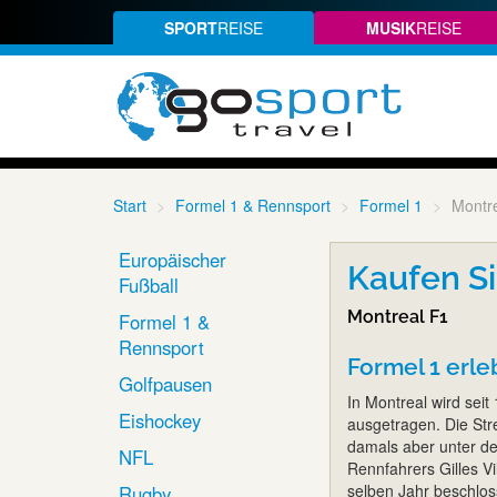
SPORT
REISE
MUSIK
REISE
Start
Formel 1 & Rennsport
Formel 1
Montr
Europäischer
Kaufen Si
Fußball
Montreal F1
Formel 1 &
Rennsport
Formel 1 erleb
Golfpausen
In Montreal wird sei
Eishockey
ausgetragen. Die Stre
damals aber unter d
NFL
Rennfahrers Gilles V
selben Jahr beschlos
Rugby