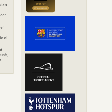
l als
 der
der
ie ein
uf
unft,
s