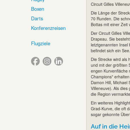
Circuit Gilles Villeneu
Boxen
Die Länge der Streck
Darts
70 Runden. Die schnel
Bottas mit einer Zeit
Konferenzreisen
Der Circuit Gilles Vi
Drapeau. Sie besteht 
Flugziele
letztgenannten Insel
befindet sich ein See
Die Strecke wird als 
und mit der größten S
engen Kurvenfläche m
Champions" erhalten 
Damon Hill, Michael 
Villeneuve). Als die
die Region vermarkt
Ein weiteres Highligh
Grad-Kurve, die oft 
sogar gekonnte Über
Auf in die He