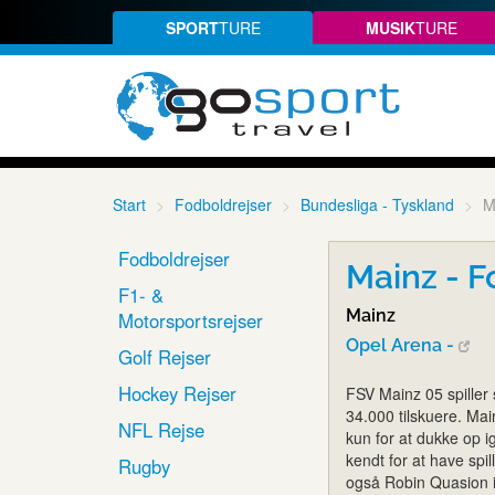
SPORT
TURE
MUSIK
TURE
Start
Fodboldrejser
Bundesliga - Tyskland
M
Fodboldrejser
Mainz - F
F1- &
Mainz
Motorsportsrejser
Opel Arena -
Golf Rejser
Hockey Rejser
FSV Mainz 05 spiller
34.000 tilskuere. Ma
NFL Rejse
kun for at dukke op i
kendt for at have spil
Rugby
også Robin Quasion i