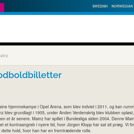
SWEDISH
NORWEGIAN
ainz
odboldbilletter
 sine hjemmekampe i Opel Arena, som blev indviet i 2011, og kan rum
inz blev grundlagt i 1905, under Anden Verdenskrig blev klubben opløst
gen et år senere. Mainz har spillet i Bundesliga siden 2004. Denne Mai
let et kontraangreb i nyere tid, hvor Jürgen Klopp har sat sit præg. Vi fi
 dette hold, hvor han har en fremtrædende rolle.