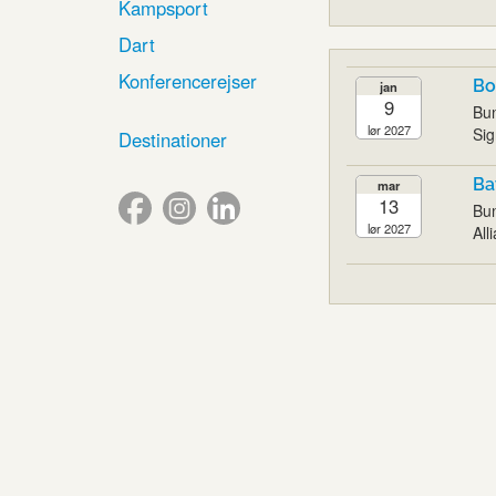
Kampsport
Dart
Konferencerejser
Bo
jan
9
Bun
lør 2027
Sig
Destinationer
Ba
mar
13
Bun
lør 2027
All