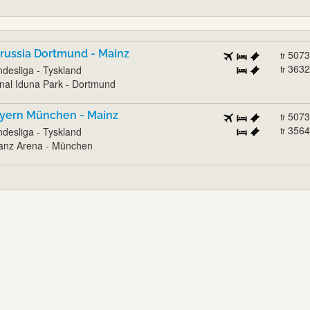
russia Dortmund - Mainz
5073
fr
3632
desliga - Tyskland
fr
nal Iduna Park - Dortmund
yern München - Mainz
5073
fr
3564
desliga - Tyskland
fr
ianz Arena - München