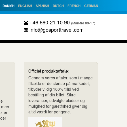
DANISH
ENGLISH
SPANISH
DUTCH
FRENCH
GERMAN
+46 660-21 10 90
(Man-fre 09-17)
info@gosporttravel.com
Officiel produktaftale:
Gennem vores aftaler, som i mange
tilfælde er de største på markedet,
tilbyder vi dig 100% tillid ved
bestilling af din billet. Sikre
leverancer, udvalgte pladser og
me
mulighed for gæstfrihed giver dig
, men
altid værdi for pengene.
nz er
nder