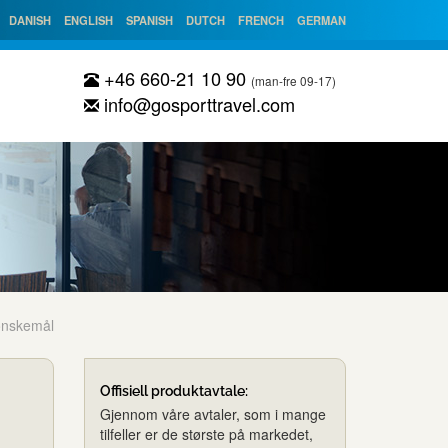
DANISH
ENGLISH
SPANISH
DUTCH
FRENCH
GERMAN
+46 660-21 10 90
(man-fre 09-17)
info@gosporttravel.com
önskemål
Offisiell produktavtale:
Gjennom våre avtaler, som i mange
tilfeller er de største på markedet,