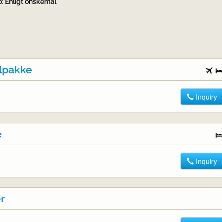
o: Enligt önskemål
llpakke
Inquiry
e
Inquiry
er