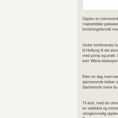
Opplev en minneverdig
majestetiske palasse
forretningsformål me
Under konferansen kan
til Hofburg til det sto
med pomp og prakt. I
som Wiens statsopera
Etter en dag med møt
sjarmerende kafeer og
Sachertorte mens du 
Til slutt, med sin utm
en vellykket og minn
uforglemmelig opplev