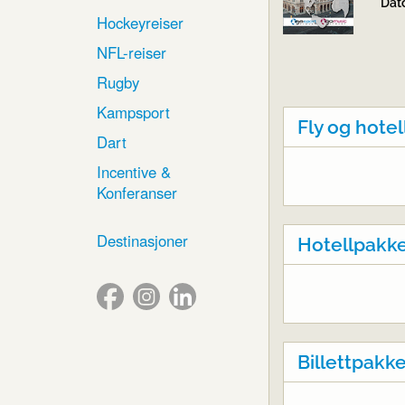
Dat
Hockeyreiser
NFL-reiser
Rugby
Kampsport
Fly og hote
Dart
Incentive &
Konferanser
Destinasjoner
Hotellpakk
Billettpakk