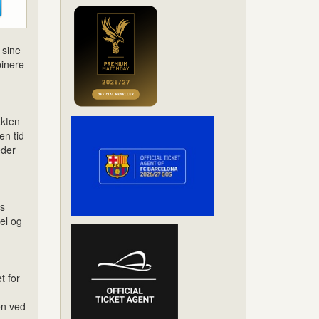
 sine
binere
akten
en tid
eder
ns
el og
t for
en ved