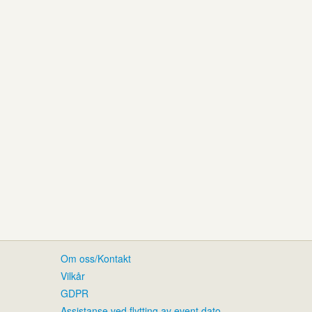
Om oss/Kontakt
Vilkår
GDPR
Assistanse ved flytting av event dato