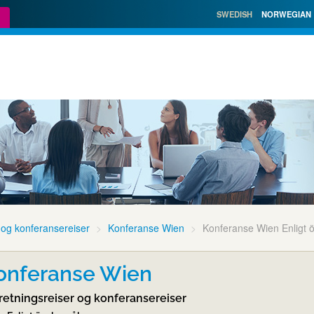
SWEDISH
NORWEGIAN
 og konferansereiser
Konferanse Wien
Konferanse Wien Enligt 
onferanse Wien
retningsreiser og konferansereiser