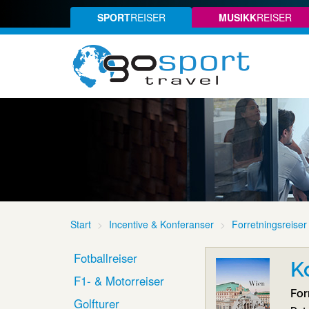
SPORT
REISER
MUSIKK
REISER
Start
Incentive & Konferanser
Forretningsreiser
Fotballreiser
K
F1- & Motorreiser
For
Golfturer