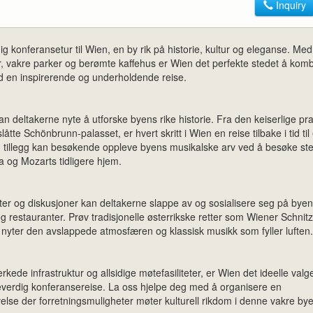
Inquiry
 konferansetur til Wien, en by rik på historie, kultur og eleganse. Med
r, vakre parker og berømte kaffehus er Wien det perfekte stedet å kom
d en inspirerende og underholdende reise.
 deltakerne nyte å utforske byens rike historie. Fra den keiserlige pr
rslåtte Schönbrunn-palasset, er hvert skritt i Wien en reise tilbake i tid til 
 tillegg kan besøkende oppleve byens musikalske arv ved å besøke st
 og Mozarts tidligere hjem.
er og diskusjoner kan deltakerne slappe av og sosialisere seg på bye
 restauranter. Prøv tradisjonelle østerrikske retter som Wiener Schnitz
nyter den avslappede atmosfæren og klassisk musikk som fyller luften.
erkede infrastruktur og allsidige møtefasiliteter, er Wien det ideelle valge
everdig konferansereise. La oss hjelpe deg med å organisere en
else der forretningsmuligheter møter kulturell rikdom i denne vakre by