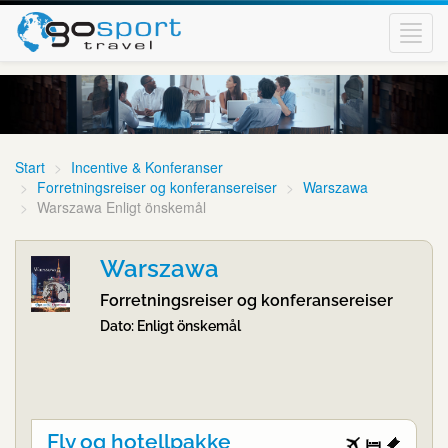
Toggl
navig
Start
Incentive & Konferanser
Forretningsreiser og konferansereiser
Warszawa
Warszawa Enligt önskemål
Warszawa
Forretningsreiser og konferansereiser
Dato: Enligt önskemål
Fly og hotellpakke