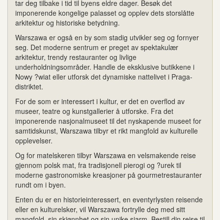
tar deg tilbake i tid til byens eldre dager. Besøk det
imponerende kongelige palasset og opplev dets storslåtte
arkitektur og historiske betydning.
Warszawa er også en by som stadig utvikler seg og fornyer
seg. Det moderne sentrum er preget av spektakulær
arkitektur, trendy restauranter og livlige
underholdningsområder. Handle de eksklusive butikkene i
Nowy ?wiat eller utforsk det dynamiske nattelivet i Praga-
distriktet.
For de som er interessert i kultur, er det en overflod av
museer, teatre og kunstgallerier å utforske. Fra det
imponerende nasjonalmuseet til det nyskapende museet for
samtidskunst, Warszawa tilbyr et rikt mangfold av kulturelle
opplevelser.
Og for matelskeren tilbyr Warszawa en velsmakende reise
gjennom polsk mat, fra tradisjonell pierogi og ?urek til
moderne gastronomiske kreasjoner på gourmetrestauranter
rundt om i byen.
Enten du er en historieinteressert, en eventyrlysten reisende
eller en kulturelsker, vil Warszawa fortrylle deg med sitt
mangfold, sin skjønnhet og sin unike sjarm. Bestill din reise til