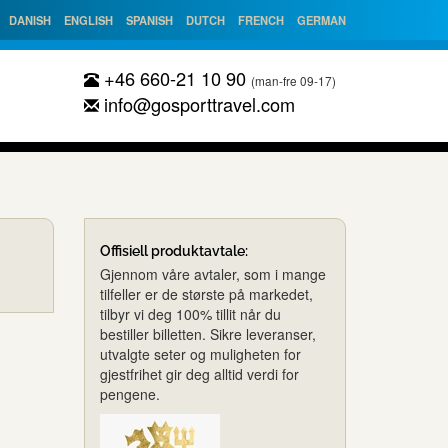
DANISH
ENGLISH
SPANISH
DUTCH
FRENCH
GERMAN
+46 660-21 10 90
(man-fre 09-17)
info@gosporttravel.com
Offisiell produktavtale:
Gjennom våre avtaler, som i mange
tilfeller er de største på markedet,
tilbyr vi deg 100% tillit når du
bestiller billetten. Sikre leveranser,
utvalgte seter og muligheten for
gjestfrihet gir deg alltid verdi for
pengene.