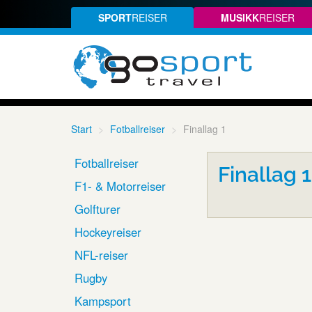
SPORT
REISER
MUSIKK
REISER
Start
Fotballreiser
Finallag 1
Fotballreiser
Finallag 1
F1- & Motorreiser
Golfturer
Hockeyreiser
NFL-reiser
Rugby
Kampsport