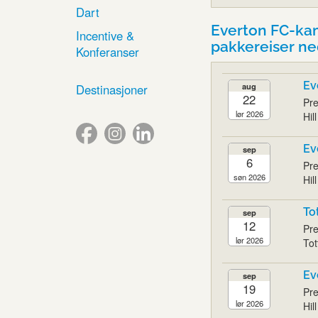
Dart
Everton FC-ka
Incentive &
pakkereiser n
Konferanser
Ev
aug
Destinasjoner
22
Pre
lør 2026
Hil
Ev
sep
6
Pre
søn 2026
Hil
To
sep
12
Pre
lør 2026
Tot
Ev
sep
19
Pre
lør 2026
Hil