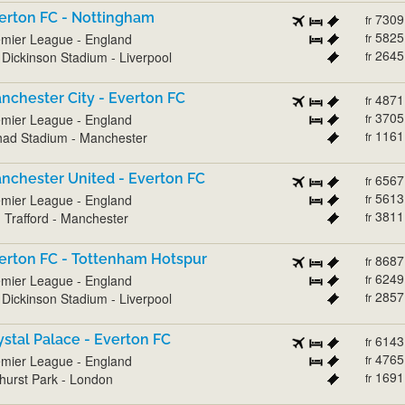
erton FC - Nottingham
7309
fr
5825
mier League - England
fr
2645
l Dickinson Stadium - Liverpool
fr
nchester City - Everton FC
4871
fr
3705
mier League - England
fr
1161
had Stadium - Manchester
fr
nchester United - Everton FC
6567
fr
5613
mier League - England
fr
3811
 Trafford - Manchester
fr
erton FC - Tottenham Hotspur
8687
fr
6249
mier League - England
fr
2857
l Dickinson Stadium - Liverpool
fr
ystal Palace - Everton FC
6143
fr
4765
mier League - England
fr
1691
hurst Park - London
fr