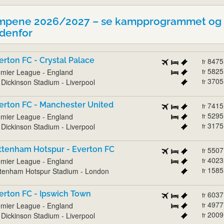
mpene 2026/2027 – se kampprogrammet og 
edenfor
erton FC - Crystal Palace
8475
fr
5825
mier League - England
fr
3705
l Dickinson Stadium - Liverpool
fr
erton FC - Manchester United
7415
fr
5295
mier League - England
fr
3175
l Dickinson Stadium - Liverpool
fr
ttenham Hotspur - Everton FC
5507
fr
4023
mier League - England
fr
1585
tenham Hotspur Stadium - London
fr
erton FC - Ipswich Town
6037
fr
4977
mier League - England
fr
2009
l Dickinson Stadium - Liverpool
fr