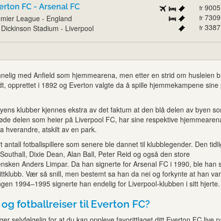
erton FC - Arsenal FC
9005
fr
7309
mier League - England
fr
3387
l Dickinson Stadium - Liverpool
fr
nnelig med Anfield som hjemmearena, men etter en strid om husleien b
ødt, opprettet i 1892 og Everton valgte da å spille hjemmekampene sine
yens klubber kjennes ekstra av det faktum at den blå delen av byen s
øde delen som heier på Liverpool FC, har sine respektive hjemmearen
a hverandre, atskilt av en park.
t antall fotballspillere som senere ble dannet til klubblegender. Den tidl
 Southall, Dixie Dean, Alan Ball, Peter Reid og også den store
ensken Anders Limpar. Da han signerte for Arsenal FC i 1990, ble han 
ttklubb. Vær så snill, men bestemt sa han da nei og forkynte at han va
gen 1994–1995 signerte han endelig for Liverpool-klubben i sitt hjerte.
 og fotballreiser til Everton FC?
er selvfølgelig for at du kan oppleve favorittlaget ditt Everton FC live på