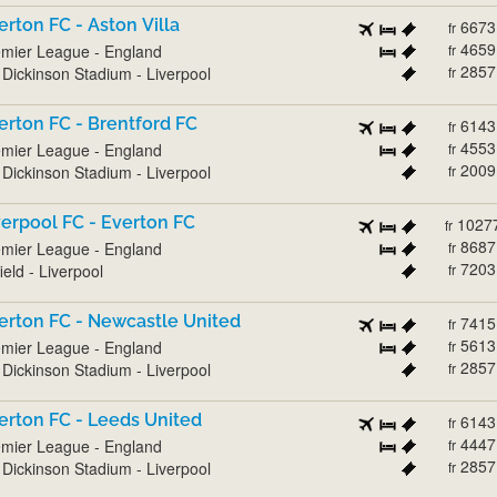
erton FC - Aston Villa
6673
fr
4659
mier League - England
fr
2857
l Dickinson Stadium - Liverpool
fr
erton FC - Brentford FC
6143
fr
4553
mier League - England
fr
2009
l Dickinson Stadium - Liverpool
fr
verpool FC - Everton FC
1027
fr
8687
mier League - England
fr
7203
ield - Liverpool
fr
erton FC - Newcastle United
7415
fr
5613
mier League - England
fr
2857
l Dickinson Stadium - Liverpool
fr
erton FC - Leeds United
6143
fr
4447
mier League - England
fr
2857
l Dickinson Stadium - Liverpool
fr