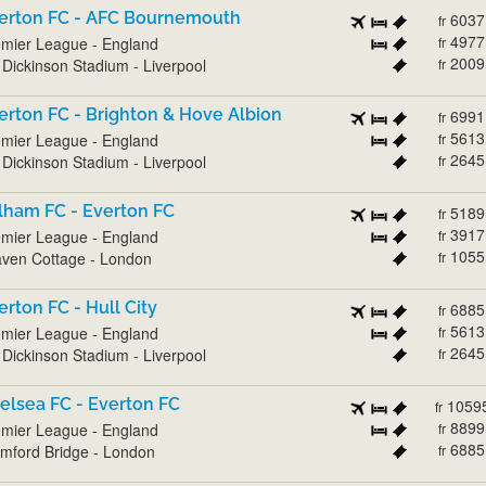
erton FC - AFC Bournemouth
6037
fr
4977
mier League - England
fr
2009
l Dickinson Stadium - Liverpool
fr
erton FC - Brighton & Hove Albion
6991
fr
5613
mier League - England
fr
2645
l Dickinson Stadium - Liverpool
fr
lham FC - Everton FC
5189
fr
3917
mier League - England
fr
1055
ven Cottage - London
fr
erton FC - Hull City
6885
fr
5613
mier League - England
fr
2645
l Dickinson Stadium - Liverpool
fr
elsea FC - Everton FC
1059
fr
8899
mier League - England
fr
6885
mford Bridge - London
fr