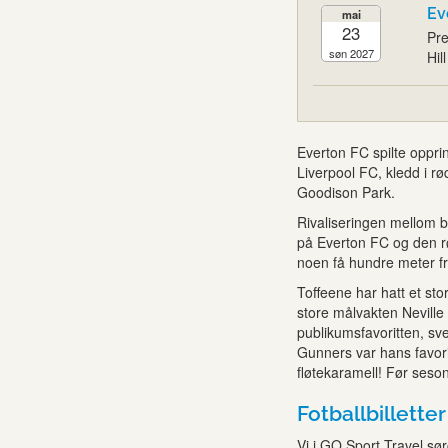
Ev
mai
23
Pre
søn 2027
Hil
Everton FC spilte oppri
Liverpool FC, kledd i r
Goodison Park.
Rivaliseringen mellom b
på Everton FC og den r
noen få hundre meter fr
Toffeene har hatt et stor
store målvakten Neville
publikumsfavoritten, sv
Gunners var hans favori
fløtekaramell! Før seson
Fotballbilletter
Vi i GO Sport Travel sørg