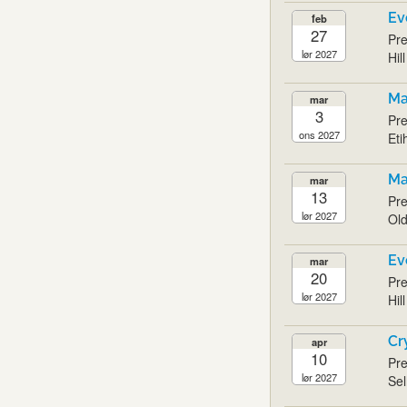
Ev
feb
27
Pre
lør 2027
Hil
Ma
mar
3
Pre
ons 2027
Eti
Ma
mar
13
Pre
lør 2027
Old
Ev
mar
20
Pre
lør 2027
Hil
Cr
apr
10
Pre
lør 2027
Sel