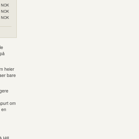
NOK
NOK
NOK
le
 på
om heier
aer bare
igere
spurt om
r en
 Hill