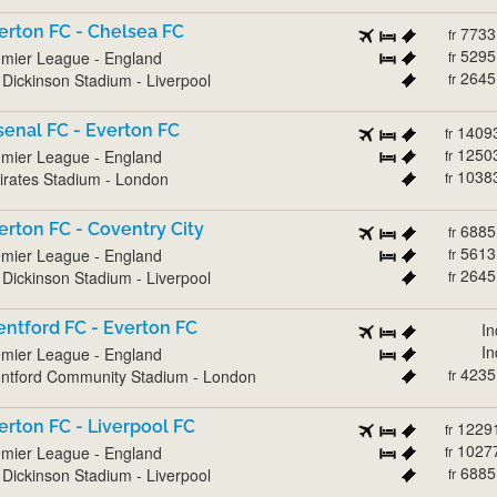
erton FC - Chelsea FC
7733
fr
5295
mier League - England
fr
2645
l Dickinson Stadium - Liverpool
fr
senal FC - Everton FC
1409
fr
1250
mier League - England
fr
1038
rates Stadium - London
fr
erton FC - Coventry City
6885
fr
5613
mier League - England
fr
2645
l Dickinson Stadium - Liverpool
fr
entford FC - Everton FC
In
In
mier League - England
4235
ntford Community Stadium - London
fr
erton FC - Liverpool FC
1229
fr
1027
mier League - England
fr
6885
l Dickinson Stadium - Liverpool
fr