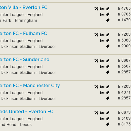
ton Villa - Everton FC
4765
fr
3705
mier League - England
fr
1479
la Park - Birmingham
fr
erton FC - Fulham FC
7203
fr
5083
mier League - England
fr
2009
l Dickinson Stadium - Liverpool
fr
erton FC - Sunderland
8687
fr
5507
mier League - England
fr
2857
l Dickinson Stadium - Liverpool
fr
erton FC - Manchester City
7203
fr
4871
mier League - England
fr
2857
l Dickinson Stadium - Liverpool
fr
eds United - Everton FC
6673
fr
5189
mier League - England
fr
3175
and Road - Leeds
fr