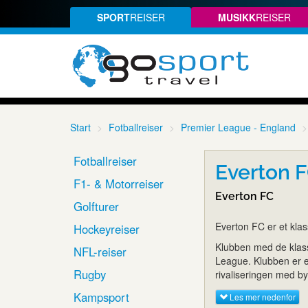
SPORT
REISER
MUSIKK
REISER
Start
Fotballreiser
Premier League - England
Fotballreiser
Everton FC
F1- & Motorreiser
Everton FC
Golfturer
Everton FC er et kla
Hockeyreiser
Klubben med de klassi
NFL-reiser
League. Klubben er en
Rugby
rivaliseringen med b
Kampsport
Les mer nedenfor