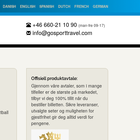
DANISH
ENGLISH
SPANISH
DUTCH
FRENCH
GERMAN
+46 660-21 10 90
(man-fre 09-17)
info@gosporttravel.com
Offisiell produktavtale:
Gjennom våre avtaler, som i mange
tilfeller er de største på markedet,
tilbyr vi deg 100% tillit når du
bestiller billetten. Sikre leveranser,
utvalgte seter og muligheten for
tball
gjestfrihet gir deg alltid verdi for
pengene.