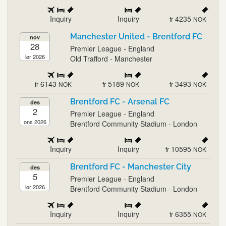
Inquiry
Inquiry
4235
fr
NOK
Manchester United - Brentford FC
nov
28
Premier League - England
lør 2026
Old Trafford - Manchester
6143
5189
3493
fr
NOK
fr
NOK
fr
NOK
Brentford FC - Arsenal FC
des
2
Premier League - England
ons 2026
Brentford Community Stadium - London
Inquiry
Inquiry
10595
fr
NOK
Brentford FC - Manchester City
des
5
Premier League - England
lør 2026
Brentford Community Stadium - London
Inquiry
Inquiry
6355
fr
NOK