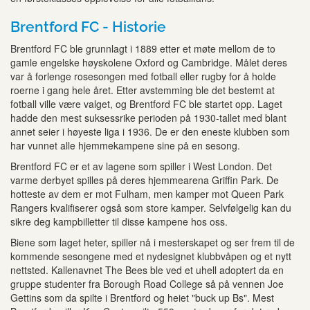
Brentford FC - Historie
Brentford FC ble grunnlagt i 1889 etter et møte mellom de to
gamle engelske høyskolene Oxford og Cambridge. Målet deres
var å forlenge rosesongen med fotball eller rugby for å holde
roerne i gang hele året. Etter avstemming ble det bestemt at
fotball ville være valget, og Brentford FC ble startet opp. Laget
hadde den mest suksessrike perioden på 1930-tallet med blant
annet seier i høyeste liga i 1936. De er den eneste klubben som
har vunnet alle hjemmekampene sine på en sesong.
Brentford FC er et av lagene som spiller i West London. Det
varme derbyet spilles på deres hjemmearena Griffin Park. De
hotteste av dem er mot Fulham, men kamper mot Queen Park
Rangers kvalifiserer også som store kamper. Selvfølgelig kan du
sikre deg kampbilletter til disse kampene hos oss.
Biene som laget heter, spiller nå i mesterskapet og ser frem til de
kommende sesongene med et nydesignet klubbvåpen og et nytt
nettsted. Kallenavnet The Bees ble ved et uhell adoptert da en
gruppe studenter fra Borough Road College så på vennen Joe
Gettins som da spilte i Brentford og heiet "buck up Bs". Mest