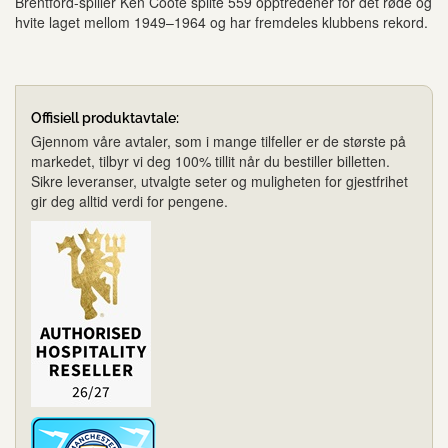
Brentford-spiller Ken Coote spilte 559 opptredener for det røde og
hvite laget mellom 1949–1964 og har fremdeles klubbens rekord.
Offisiell produktavtale:
Gjennom våre avtaler, som i mange tilfeller er de største på
markedet, tilbyr vi deg 100% tillit når du bestiller billetten.
Sikre leveranser, utvalgte seter og muligheten for gjestfrihet
gir deg alltid verdi for pengene.