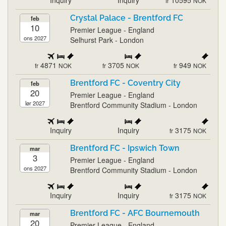
Inquiry
Inquiry
10595
fr
NOK
Crystal Palace - Brentford FC
feb
10
Premier League - England
ons 2027
Selhurst Park - London
4871
3705
949
fr
NOK
fr
NOK
fr
NOK
Brentford FC - Coventry City
feb
20
Premier League - England
lør 2027
Brentford Community Stadium - London
Inquiry
Inquiry
3175
fr
NOK
Brentford FC - Ipswich Town
mar
3
Premier League - England
ons 2027
Brentford Community Stadium - London
Inquiry
Inquiry
3175
fr
NOK
Brentford FC - AFC Bournemouth
mar
20
Premier League - England