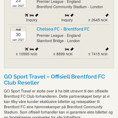
23
Premier League - England
søn 2027
Brentford Community Stadium - London
Inquiry
Inquiry
2645
fr
NOK
Chelsea FC - Brentford FC
mai
30
Premier League - England
søn 2027
Stamford Bridge - London
10595
8899
7415
fr
NOK
fr
NOK
fr
NOK
GO Sport Travel – Offisiell Brentford FC
Club Reseller
GO Sport Travel er stolte over å ha blitt utnevnt til den offisielle
Brentford FC Club-forhandleren. Dette partnerskapet betyr at vi
kan tilby våre kunder eksklusive billetter og reisepakker til
Brentford FC sine hjemmekamper på Brentford Community
Stadium. Som offisiell forhandler kan vi garantere ekte billetter og
en førsteklasses opplevelse for alle fotballfans.