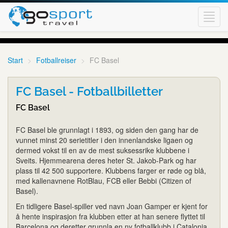
Toggl
navig
Start
Fotballreiser
FC Basel
FC Basel - Fotballbilletter
FC Basel
FC Basel ble grunnlagt i 1893, og siden den gang har de
vunnet minst 20 serietitler i den innenlandske ligaen og
dermed vokst til en av de mest suksessrike klubbene i
Sveits. Hjemmearena deres heter St. Jakob-Park og har
plass til 42 500 supportere. Klubbens farger er røde og blå,
med kallenavnene RotBlau, FCB eller Bebbi (Citizen of
Basel).
En tidligere Basel-spiller ved navn Joan Gamper er kjent for
å hente inspirasjon fra klubben etter at han senere flyttet til
Barcelona og deretter grunnla en ny fotballklubb i Catalonia,