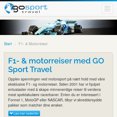
Toggl
navig
Start
F1- & Motorreiser
F1- & motorreiser med GO
Sport Travel
Opplev spenningen ved motorsport på nært hold med våre
eksklusive F1- og motorreiser. Siden 2001 har vi hjulpet
entusiaster med å skape minneverdige reiser til verdens
mest spektakulære racerbaner. Enten du er interessert i
Formel 1, MotoGP eller NASCAR, tilbyr vi skreddersydde
pakker som matcher dine ønsker.
Les mer nedenfor