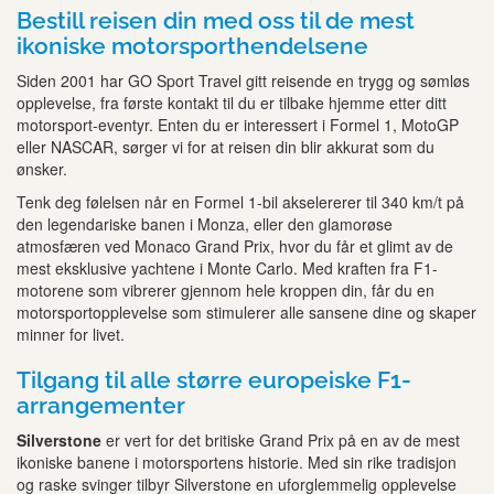
Bestill reisen din med oss til de mest
ikoniske motorsporthendelsene
Siden 2001 har GO Sport Travel gitt reisende en trygg og sømløs
opplevelse, fra første kontakt til du er tilbake hjemme etter ditt
motorsport-eventyr. Enten du er interessert i Formel 1, MotoGP
eller NASCAR, sørger vi for at reisen din blir akkurat som du
ønsker.
Tenk deg følelsen når en Formel 1-bil akselererer til 340 km/t på
den legendariske banen i Monza, eller den glamorøse
atmosfæren ved Monaco Grand Prix, hvor du får et glimt av de
mest eksklusive yachtene i Monte Carlo. Med kraften fra F1-
motorene som vibrerer gjennom hele kroppen din, får du en
motorsportopplevelse som stimulerer alle sansene dine og skaper
minner for livet.
Tilgang til alle større europeiske F1-
arrangementer
Silverstone
er vert for det britiske Grand Prix på en av de mest
ikoniske banene i motorsportens historie. Med sin rike tradisjon
og raske svinger tilbyr Silverstone en uforglemmelig opplevelse