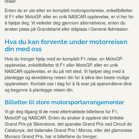
reiser.
Enten du er ute etter en komplett motorsportsreise, enkeltbilletter
til F1 eller MotoGP, eller en unik NASCAR-opplevelse, er vi her for
å hjelpe deg. Vi veileder deg gjennom alternativene, enten du
ønsker plass på Grandstand eller ståplass i General Admission.
Hva du kan forvente under motorreisen
din med oss
Hvis du trenger hjelp med en komplett F1-reise, en MotoGP-
opplevelse, enkeltbilletter til F1 eller MotoGP, eller en unik
NASCAR-opplevelse, er du på rett sted. Vi hjelper deg med å
planlegge og skreddersy reisen din for å sikre den beste mulige
opplevelsen. Kontakt oss i dag for å få svar på spørsmålene dine
og begynne å planlegge reisen din.
Billetter til store motorsportarrangementer
Vi gir deg tilgang til de mest ettertraktede billettene for F1,
MotoGP og NASCAR. Enten du ønsker å oppleve det britiske
Grand Prix på Silverstone, det spanske Grand Prix ved Circuit de
Catalunya, det italienske Grand Prix i Monza, eller det glamorøse
Monaco Grand Prix, har vi billettene du trenger.