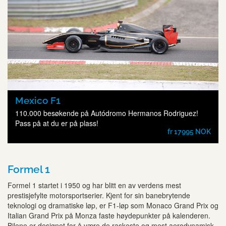
Mexico F1
110.000 besøkende på Autódromo Hermanos Rodriguez!
Pass på at du er på plass!
fr 17995 NOK
Formel 1
Formel 1 startet i 1950 og har blitt en av verdens mest
prestisjefylte motorsportserier. Kjent for sin banebrytende
teknologi og dramatiske løp, er F1-løp som Monaco Grand Prix og
Italian Grand Prix på Monza faste høydepunkter på kalenderen.
Bilene er designet for å være de raskeste og mest aerodynamisk