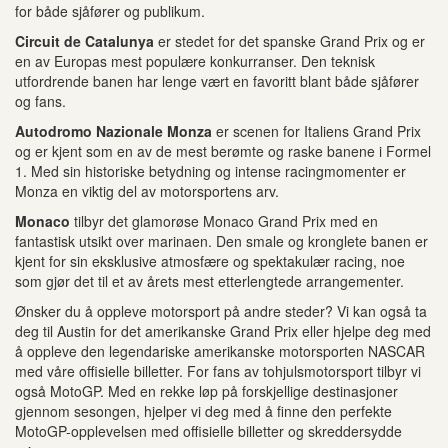
for både sjåfører og publikum.
Circuit de Catalunya
er stedet for det spanske Grand Prix og er
en av Europas mest populære konkurranser. Den teknisk
utfordrende banen har lenge vært en favoritt blant både sjåfører
og fans.
Autodromo Nazionale Monza
er scenen for Italiens Grand Prix
og er kjent som en av de mest berømte og raske banene i Formel
1. Med sin historiske betydning og intense racingmomenter er
Monza en viktig del av motorsportens arv.
Monaco
tilbyr det glamorøse Monaco Grand Prix med en
fantastisk utsikt over marinaen. Den smale og kronglete banen er
kjent for sin eksklusive atmosfære og spektakulær racing, noe
som gjør det til et av årets mest etterlengtede arrangementer.
Ønsker du å oppleve motorsport på andre steder? Vi kan også ta
deg til Austin for det amerikanske Grand Prix eller hjelpe deg med
å oppleve den legendariske amerikanske motorsporten NASCAR
med våre offisielle billetter. For fans av tohjulsmotorsport tilbyr vi
også MotoGP. Med en rekke løp på forskjellige destinasjoner
gjennom sesongen, hjelper vi deg med å finne den perfekte
MotoGP-opplevelsen med offisielle billetter og skreddersydde