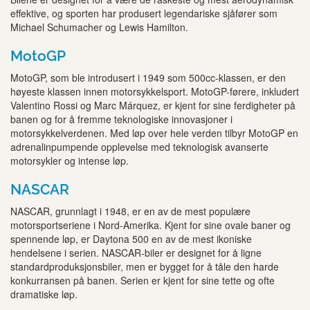
effektive, og sporten har produsert legendariske sjåfører som
Michael Schumacher og Lewis Hamilton.
MotoGP
MotoGP, som ble introdusert i 1949 som 500cc-klassen, er den
høyeste klassen innen motorsykkelsport. MotoGP-førere, inkludert
Valentino Rossi og Marc Márquez, er kjent for sine ferdigheter på
banen og for å fremme teknologiske innovasjoner i
motorsykkelverdenen. Med løp over hele verden tilbyr MotoGP en
adrenalinpumpende opplevelse med teknologisk avanserte
motorsykler og intense løp.
NASCAR
NASCAR, grunnlagt i 1948, er en av de mest populære
motorsportseriene i Nord-Amerika. Kjent for sine ovale baner og
spennende løp, er Daytona 500 en av de mest ikoniske
hendelsene i serien. NASCAR-biler er designet for å ligne
standardproduksjonsbiler, men er bygget for å tåle den harde
konkurransen på banen. Serien er kjent for sine tette og ofte
dramatiske løp.