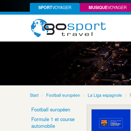
SPORT
VOYAGER
MUSIQUE
VOYAGER
Start
Football européen
La Liga espagnole
Football européen
Formule 1 et course
automobile