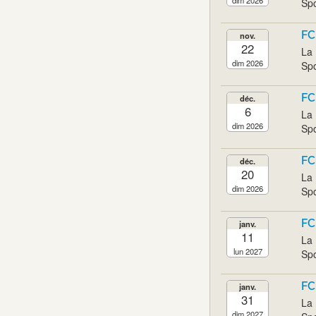
Spo
FC
nov.
22
La 
dim 2026
Spo
FC
déc.
6
La 
dim 2026
Spo
FC
déc.
20
La 
dim 2026
Spo
FC
janv.
11
La 
lun 2027
Spo
FC
janv.
31
La 
dim 2027