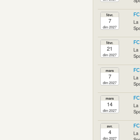
Spo
FC
févr.
7
La 
dim 2027
Spo
FC
févr.
21
La 
dim 2027
Spo
FC
mars
7
La 
dim 2027
Spo
FC
mars
14
La 
dim 2027
Spo
FC
avr.
4
La 
dim 2027
Spo