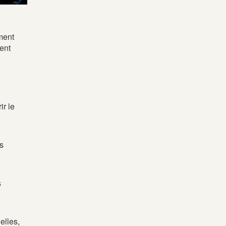
ment
ent
ir le
es
s
elles,