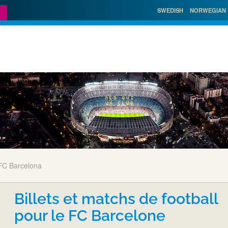
SWEDISH
NORWEGIAN
FC Barcelona
Billets et matchs de football
pour le FC Barcelone