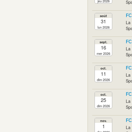
jeu 2026
Spo
FC
août
31
La 
lun 2026
Spo
FC
sept.
16
La 
mer 2026
Spo
FC
oct.
11
La 
dim 2026
Spo
FC
oct.
25
La 
dim 2026
Spo
FC
nov.
1
La 
dim 2026