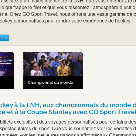
assistez à un match intense de la LNH, que vous entendez le b
lle qui frappe le filet et que vous ressentez l’atmosphère électri
réna. Chez GO Sport Travel, nous offrons une vaste gamme de bi
ockey personnalisés pour rendre votre expérience de hockey
ssous
Championnat du monde
ckey à la LNH, aux championnats du monde 
ce et à la Coupe Stanley avec GO Sport Trave
illets exclusifs et des voyages personnalisés pour certains de
pectaculaires du sport. Que vous souhaitiez voir les vedettes d
animées, voir les meilleures nations s’affronter aux Championn