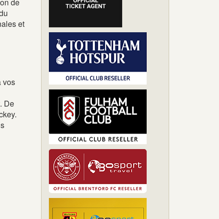
son de
 du
nales et
à vos
t. De
ckey.
us