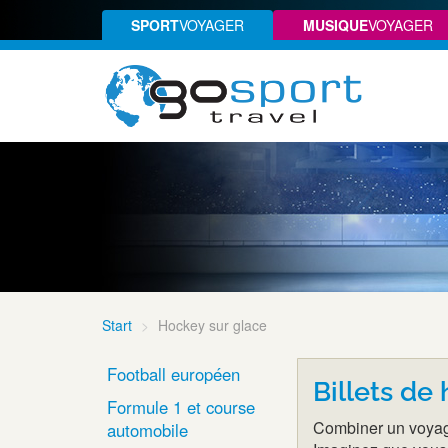
SPORT
VOYAGER
MUSIQUE
VOYAGER
Start
Hockey sur glace
Football européen
Billets de
Formule 1 et course
Combiner un voyage
automobile