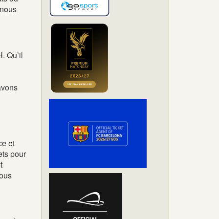
 nous
. Qu’il
 avons
ce et
ets pour
t
vous