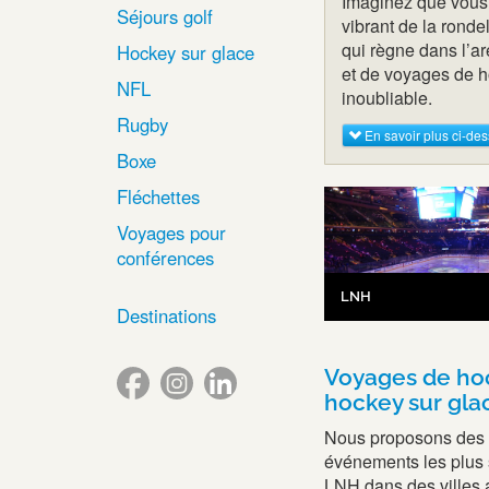
Imaginez que vous 
Séjours golf
vibrant de la ronde
qui règne dans l’a
Hockey sur glace
et de voyages de h
NFL
inoubliable.
Rugby
En savoir plus ci-de
Boxe
Fléchettes
Voyages pour
conférences
LNH
Destinations
Voyages de ho
hockey sur gla
Nous proposons des b
événements les plus s
LNH dans des villes 