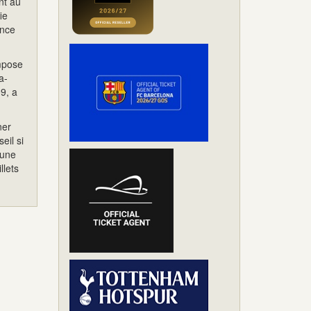
nt au
ie
ance
impose
a-
9, a
ner
eil si
 une
llets