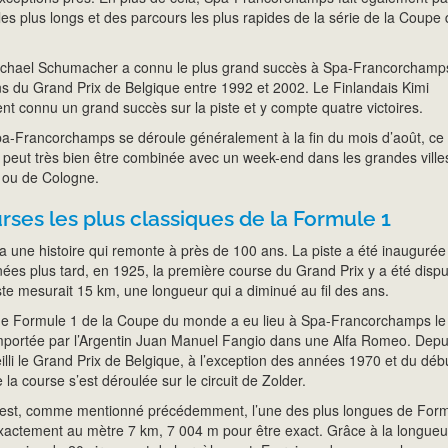
les plus longs et des parcours les plus rapides de la série de la Coupe
Michael Schumacher a connu le plus grand succès à Spa-Francorchamps
ns du Grand Prix de Belgique entre 1992 et 2002. Le Finlandais Kimi
t connu un grand succès sur la piste et y compte quatre victoires.
a-Francorchamps se déroule généralement à la fin du mois d’août, ce 
e peut très bien être combinée avec un week-end dans les grandes ville
s ou de Cologne.
rses les plus classiques de la Formule 1
une histoire qui remonte à près de 100 ans. La piste a été inaugurée
ées plus tard, en 1925, la première course du Grand Prix y a été dispu
ste mesurait 15 km, une longueur qui a diminué au fil des ans.
de Formule 1 de la Coupe du monde a eu lieu à Spa-Francorchamps le
emportée par l’Argentin Juan Manuel Fangio dans une Alfa Romeo. Depu
ueilli le Grand Prix de Belgique, à l’exception des années 1970 et du déb
la course s’est déroulée sur le circuit de Zolder.
st, comme mentionné précédemment, l’une des plus longues de Form
actement au mètre 7 km, 7 004 m pour être exact. Grâce à la longueur