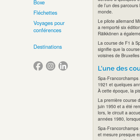
Boxe
de l’un des parcours 
monde.
Fléchettes
Le pilote allemand 
Voyages pour
a remporté six éditio
conférences
Räikkönen a égalemen
La course de F1 à Sp
Destinations
signifie que la cours
voisines de Bruxelle
L'une des cou
Spa-Francorchamps a 
1921 et quelques ann
À cette époque, la pi
La première course 
juin 1950 et a été r
lors, le circuit a acc
années 1980, lorsque 
Spa-Francorchamps e
et mesure presque ex