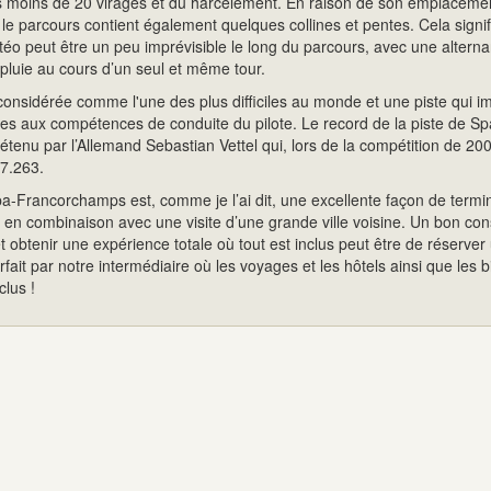
s moins de 20 virages et du harcèlement. En raison de son emplaceme
le parcours contient également quelques collines et pentes. Cela signif
éo peut être un peu imprévisible le long du parcours, avec une altern
pluie au cours d’un seul et même tour.
considérée comme l'une des plus difficiles au monde et une piste qui 
es aux compétences de conduite du pilote. Le record de la piste de Sp
enu par l’Allemand Sebastian Vettel qui, lors de la compétition de 200
47.263.
a-Francorchamps est, comme je l’ai dit, une excellente façon de termi
e en combinaison avec une visite d’une grande ville voisine. Un bon cons
et obtenir une expérience totale où tout est inclus peut être de réserver
ait par notre intermédiaire où les voyages et les hôtels ainsi que les bi
clus !