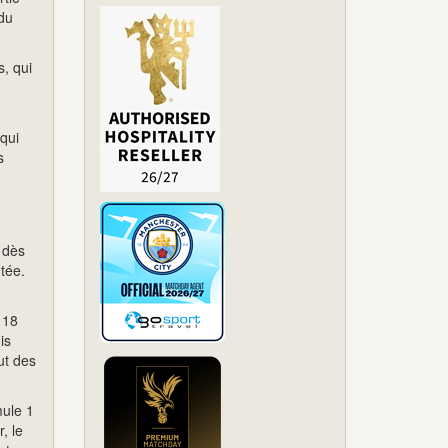
 du
, qui
qui
s
 dès
tée.
 18
is
ut des
ule 1
, le