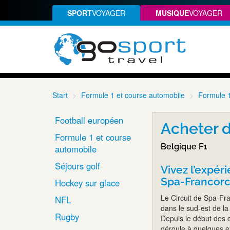
SPORT
VOYAGER
MUSIQUE
VOYAGER
Start
Formule 1 et course automobile
Formule 
Football européen
Acheter d
Formule 1 et course
Belgique F1
automobile
Séjours golf
Vivez l’expéri
Spa-Francor
Hockey sur glace
Le Circuit de Spa-Fra
NFL
dans le sud-est de la 
Rugby
Depuis le début des 
déroule à quelques e