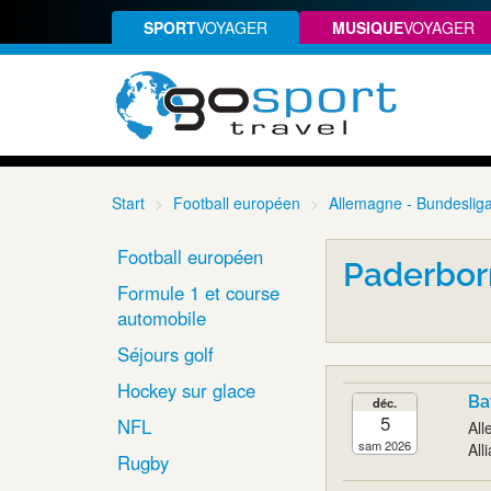
SPORT
VOYAGER
MUSIQUE
VOYAGER
Start
Football européen
Allemagne - Bundeslig
Football européen
Paderbor
Formule 1 et course
automobile
Séjours golf
Hockey sur glace
Ba
déc.
5
NFL
All
sam 2026
All
Rugby