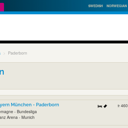
SWEDISH
NORWEGIAN
a
Paderborn
n
yern München - Paderborn
460
fr
emagne - Bundesliga
ianz Arena - Munich