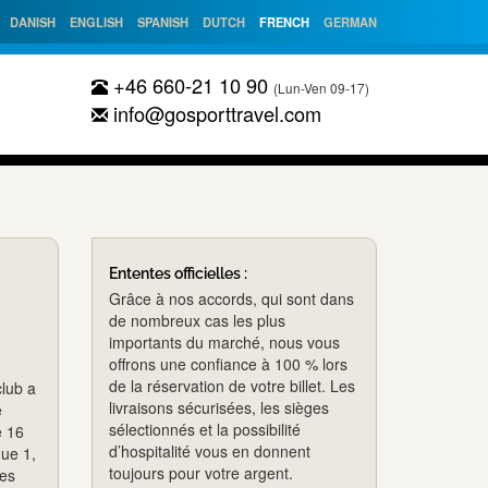
DANISH
ENGLISH
SPANISH
DUTCH
FRENCH
GERMAN
+46 660-21 10 90
(Lun-Ven 09-17)
info@gosporttravel.com
Ententes officielles :
Grâce à nos accords, qui sont dans
de nombreux cas les plus
importants du marché, nous vous
offrons une confiance à 100 % lors
de la réservation de votre billet. Les
club a
livraisons sécurisées, les sièges
e
sélectionnés et la possibilité
e 16
d’hospitalité vous en donnent
gue 1,
toujours pour votre argent.
Les