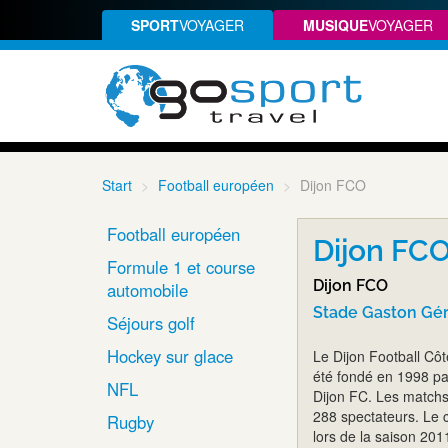
SPORT
VOYAGER
MUSIQUE
VOYAGER
Start
Football européen
Dijon FCO
Football européen
Dijon FCO 
Formule 1 et course
Dijon FCO
automobile
Stade Gaston Gér
Séjours golf
Hockey sur glace
Le Dijon Football Côt
été fondé en 1998 par
NFL
Dijon FC. Les matchs
288 spectateurs. Le c
Rugby
lors de la saison 20