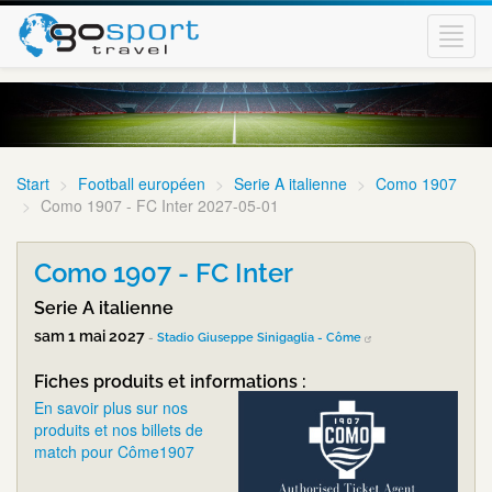
Toggl
navig
Start
Football européen
Serie A italienne
Como 1907
Como 1907 - FC Inter 2027-05-01
Como 1907 - FC Inter
Serie A italienne
sam 1 mai 2027
-
Stadio Giuseppe Sinigaglia - Côme
Fiches produits et informations :
En savoir plus sur nos
produits et nos billets de
match pour Côme1907