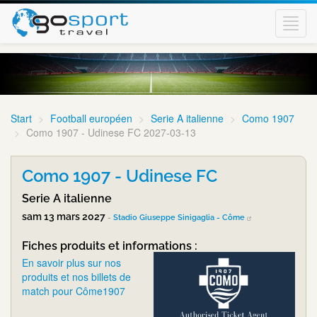
Toggl
navig
Start
Football européen
Serie A italienne
Como 1907
Como 1907 - Udinese FC 2027-03-13
Como 1907 - Udinese FC
Serie A italienne
sam 13 mars 2027
-
Stadio Giuseppe Sinigaglia - Côme
Fiches produits et informations :
En savoir plus sur nos
produits et nos billets de
match pour Côme1907