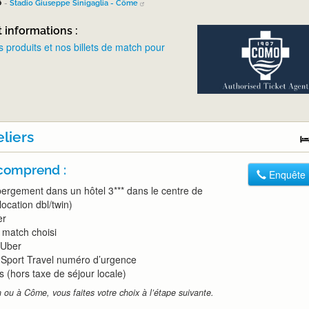
6
-
Stadio Giuseppe Sinigaglia - Côme
t informations :
s produits et nos billets de match pour
eliers
 comprend :
Enquête
bergement dans un hôtel 3*** dans le centre de
location dbl/twin)
er
e match choisi
 Uber
Sport Travel numéro d’urgence
is (hors taxe de séjour locale)
ou à Côme, vous faites votre choix à l’étape suivante.