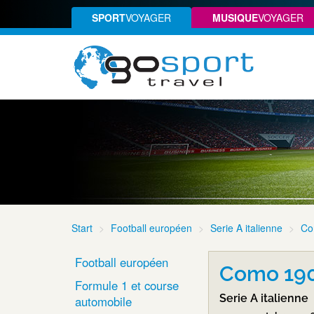
SPORT
VOYAGER
MUSIQUE
VOYAGER
Start
Football européen
Serie A italienne
Co
Football européen
Como 190
Formule 1 et course
Serie A italienne
automobile