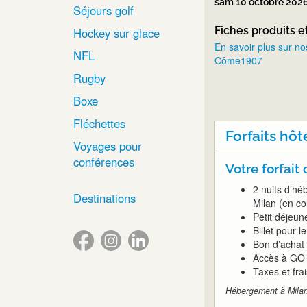
sam 10 octobre 202
Séjours golf
Fiches produits e
Hockey sur glace
En savoir plus sur no
NFL
Côme1907
Rugby
Boxe
Fléchettes
Forfaits hôt
Voyages pour
conférences
Votre forfait
2 nuits d’hé
Destinations
Milan (en co
Petit déjeun
Billet pour l
Bon d’achat
Accès à GO 
Taxes et fra
Hébergement à Milan 