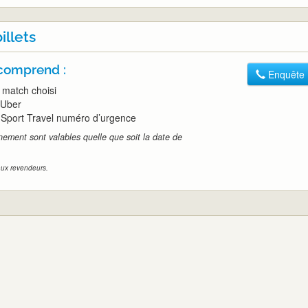
illets
 comprend :
Enquête
e match choisi
 Uber
Sport Travel numéro d’urgence
énement sont valables quelle que soit la date de
 aux revendeurs.