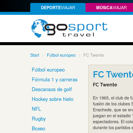
DEPORTE
VIAJAR
MÚSICA
VIAJAR
Start
Fútbol europeo
FC Twente
Fútbol europeo
FC Twente
Fórmula 1 y carreras
FC Twente
Descansos de golf
En 1965, el club de f
Hockey sobre hielo
fusión de los clubes
NFL
Enschede, que se enc
juegan en el estadio
Rugby
espectadores. El colo
durante los partidos 
Boxeo