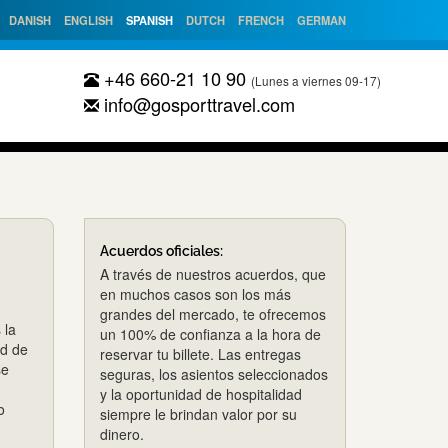
DANISH
ENGLISH
SPANISH
DUTCH
FRENCH
GERMAN
+46 660-21 10 90
(Lunes a viernes 09-17)
info@gosporttravel.com
Acuerdos oficiales:
A través de nuestros acuerdos, que
en muchos casos son los más
grandes del mercado, te ofrecemos
 la
un 100% de confianza a la hora de
ad de
reservar tu billete. Las entregas
se
seguras, los asientos seleccionados
y la oportunidad de hospitalidad
o
siempre le brindan valor por su
dinero.