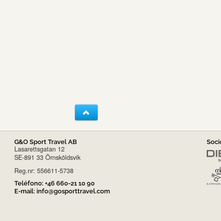
G&O Sport Travel AB
Soci
Lasarettsgatan 12
SE-891 33 Örnsköldsvik
Reg.nr: 556611-5738
Teléfono:
+46 660-21 10 90
E-mail:
info@gosporttravel.com