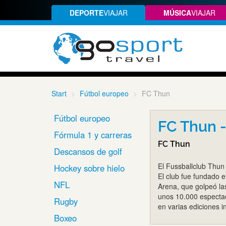
DEPORTE
VIAJAR
MÚSICA
VIAJAR
Start
Fútbol europeo
FC Thun
Fútbol europeo
FC Thun -
Fórmula 1 y carreras
FC Thun
Descansos de golf
El Fussballclub Thun 
Hockey sobre hielo
El club fue fundado 
NFL
Arena, que golpeó la
unos 10.000 espectado
Rugby
en varias ediciones
Boxeo