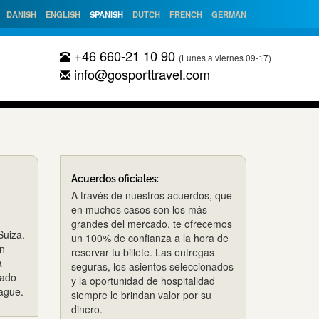
DANISH
ENGLISH
SPANISH
DUTCH
FRENCH
GERMAN
+46 660-21 10 90
(Lunes a viernes 09-17)
info@gosporttravel.com
Acuerdos oficiales:
A través de nuestros acuerdos, que
en muchos casos son los más
grandes del mercado, te ofrecemos
Suiza.
un 100% de confianza a la hora de
rn
reservar tu billete. Las entregas
a
seguras, los asientos seleccionados
pado
y la oportunidad de hospitalidad
ague.
siempre le brindan valor por su
dinero.