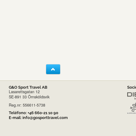
G&O Sport Travel AB
Soci
Lasarettsgatan 12
SE-891 33 Örnsköldsvik
Reg.nr: 556611-5738
Teléfono:
+46 660-21 10 90
E-mail:
info@gosporttravel.com