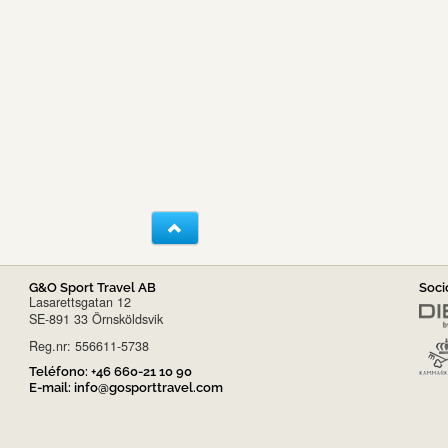
G&O Sport Travel AB
Soci
Lasarettsgatan 12
SE-891 33 Örnsköldsvik
Reg.nr: 556611-5738
Teléfono:
+46 660-21 10 90
E-mail:
info@gosporttravel.com