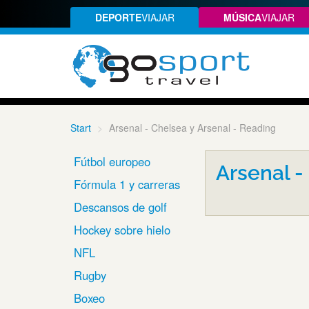
DEPORTE
VIAJAR
MÚSICA
VIAJAR
Start
Arsenal - Chelsea y Arsenal - Reading
Fútbol europeo
Arsenal -
Fórmula 1 y carreras
Descansos de golf
Hockey sobre hielo
NFL
Rugby
Boxeo