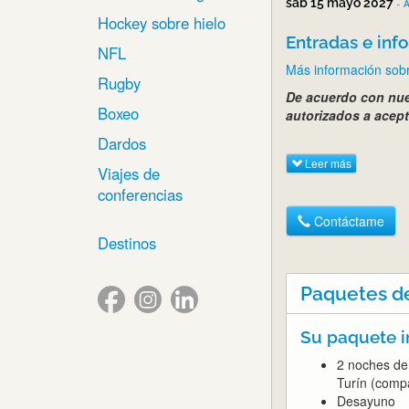
sáb 15 mayo 2027
-
A
Hockey sobre hielo
Entradas e info
NFL
Más información sobr
Rugby
De acuerdo con nue
Boxeo
autorizados a acept
Dardos
Leer más
Viajes de
conferencias
Contáctame
Destinos
Paquetes d
Su paquete i
2 noches de 
Turín (compa
Desayuno