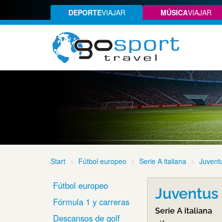
DEPORTE
VIAJAR
MÚSICA
VIAJAR
Start
Fútbol europeo
Serie A italiana
Juvent
Fútbol europeo
Juventus 
Fórmula 1 y carreras
Serie A italiana
Descansos de golf