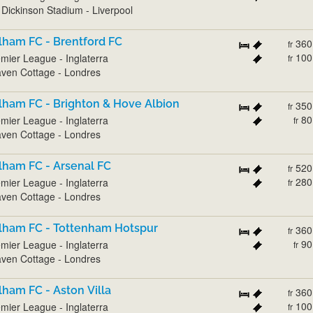
l Dickinson Stadium - Liverpool
lham FC - Brentford FC
360
fr
100
mier League - Inglaterra
fr
ven Cottage - Londres
lham FC - Brighton & Hove Albion
350
fr
80
mier League - Inglaterra
fr
ven Cottage - Londres
lham FC - Arsenal FC
520
fr
280
mier League - Inglaterra
fr
ven Cottage - Londres
lham FC - Tottenham Hotspur
360
fr
90
mier League - Inglaterra
fr
ven Cottage - Londres
lham FC - Aston Villa
360
fr
100
mier League - Inglaterra
fr