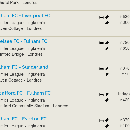
hurst Park - Londres
lham FC - Liverpool FC
530
fr
300
mier League - Inglaterra
fr
ven Cottage - Londres
elsea FC - Fulham FC
790
fr
650
mier League - Inglaterra
fr
mford Bridge - Londres
lham FC - Sunderland
370
fr
90
mier League - Inglaterra
fr
ven Cottage - Londres
entford FC - Fulham FC
Indag
430
mier League - Inglaterra
fr
ntford Community Stadium - Londres
lham FC - Everton FC
370
fr
100
mier League - Inglaterra
fr