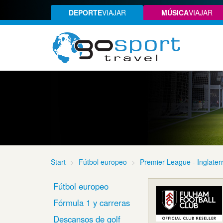
DEPORTE
VIAJAR
MÚSICA
VIAJAR
Start
Fútbol europeo
Premier League - Inglater
Fútbol europeo
Fórmula 1 y carreras
Descansos de golf