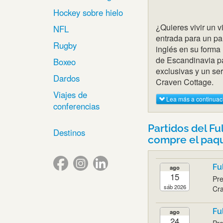
Hockey sobre hielo
¿Quieres vivir un v
NFL
entrada para un pa
Rugby
inglés en su forma 
de Escandinavia pa
Boxeo
exclusivas y un ser
Dardos
Craven Cottage.
Viajes de
Lea más a continuac
conferencias
Partidos del F
Destinos
compre el paqu
Fu
ago
15
Pr
sáb 2026
Cra
Fu
ago
24
Pre