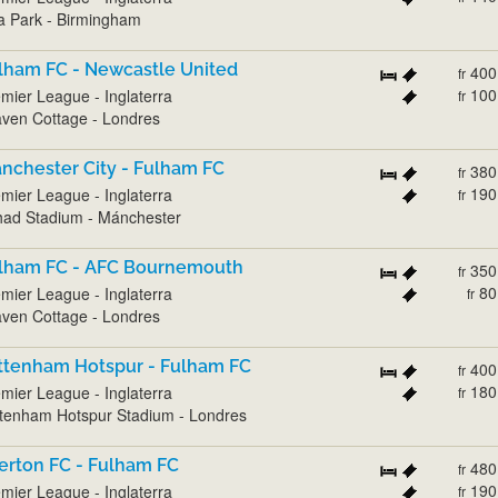
la Park - Birmingham
lham FC - Newcastle United
400
fr
100
mier League - Inglaterra
fr
ven Cottage - Londres
nchester City - Fulham FC
380
fr
190
mier League - Inglaterra
fr
had Stadium - Mánchester
lham FC - AFC Bournemouth
350
fr
80
mier League - Inglaterra
fr
ven Cottage - Londres
ttenham Hotspur - Fulham FC
400
fr
180
mier League - Inglaterra
fr
tenham Hotspur Stadium - Londres
erton FC - Fulham FC
480
fr
190
mier League - Inglaterra
fr