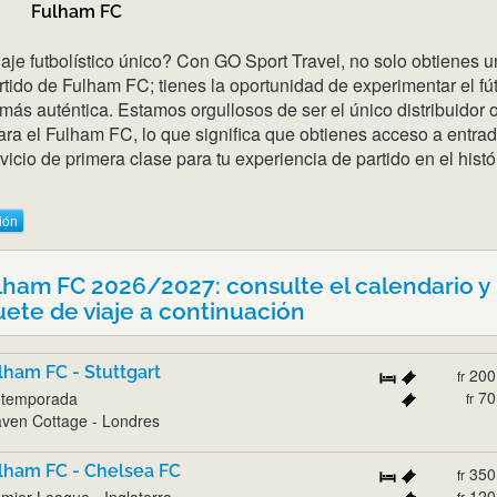
Fulham FC
iaje futbolístico único? Con GO Sport Travel, no solo obtienes 
rtido de Fulham FC; tienes la oportunidad de experimentar el fú
más auténtica. Estamos orgullosos de ser el único distribuidor o
ra el Fulham FC, lo que significa que obtienes acceso a entra
vicio de primera clase para tu experiencia de partido en el histó
ión
ulham FC 2026/2027: consulte el calendario y
ete de viaje a continuación
lham FC - Stuttgart
200
fr
70
etemporada
fr
ven Cottage - Londres
lham FC - Chelsea FC
350
fr
120
mier League - Inglaterra
fr