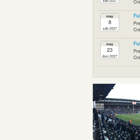
sáb 2027
Cra
Fu
may
8
Pre
sáb 2027
Cra
Fu
may
23
Pre
dom 2027
Cra