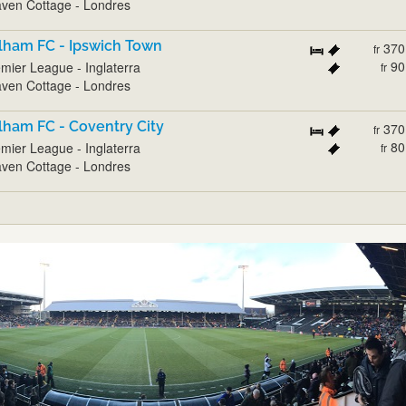
ven Cottage - Londres
lham FC - Ipswich Town
370
fr
90
mier League - Inglaterra
fr
ven Cottage - Londres
lham FC - Coventry City
370
fr
80
mier League - Inglaterra
fr
ven Cottage - Londres