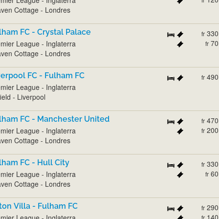
ven Cottage - Londres
lham FC - Crystal Palace
330
fr
70
mier League - Inglaterra
fr
ven Cottage - Londres
verpool FC - Fulham FC
490
fr
mier League - Inglaterra
ield - Liverpool
lham FC - Manchester United
470
fr
200
mier League - Inglaterra
fr
ven Cottage - Londres
lham FC - Hull City
330
fr
60
mier League - Inglaterra
fr
ven Cottage - Londres
ton Villa - Fulham FC
290
fr
140
mier League - Inglaterra
fr