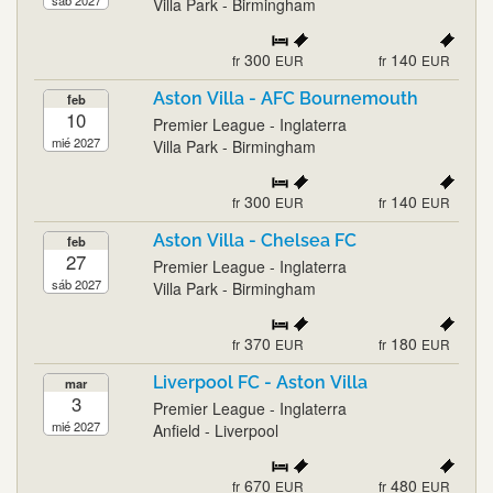
sáb 2027
Villa Park - Birmingham
300
140
fr
EUR
fr
EUR
Aston Villa - AFC Bournemouth
feb
10
Premier League - Inglaterra
mié 2027
Villa Park - Birmingham
300
140
fr
EUR
fr
EUR
Aston Villa - Chelsea FC
feb
27
Premier League - Inglaterra
sáb 2027
Villa Park - Birmingham
370
180
fr
EUR
fr
EUR
Liverpool FC - Aston Villa
mar
3
Premier League - Inglaterra
mié 2027
Anfield - Liverpool
670
480
fr
EUR
fr
EUR