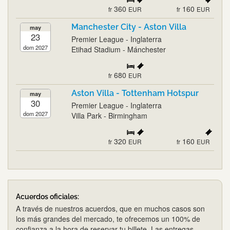
360
160
fr
EUR
fr
EUR
Manchester City - Aston Villa
may
23
Premier League - Inglaterra
dom 2027
Etihad Stadium - Mánchester
680
fr
EUR
Aston Villa - Tottenham Hotspur
may
30
Premier League - Inglaterra
dom 2027
Villa Park - Birmingham
320
160
fr
EUR
fr
EUR
Acuerdos oficiales:
A través de nuestros acuerdos, que en muchos casos son
los más grandes del mercado, te ofrecemos un 100% de
confianza a la hora de reservar tu billete. Las entregas