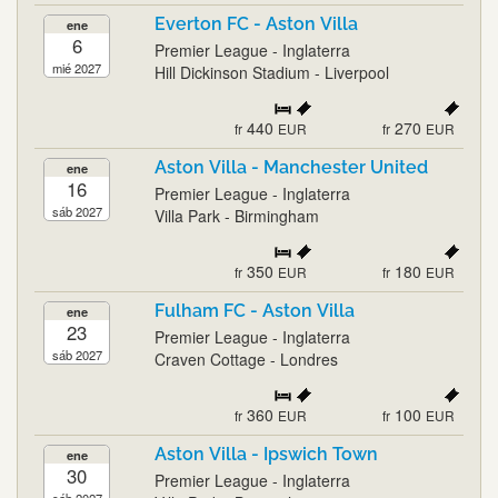
Everton FC - Aston Villa
ene
6
Premier League - Inglaterra
mié 2027
Hill Dickinson Stadium - Liverpool
440
270
fr
EUR
fr
EUR
Aston Villa - Manchester United
ene
16
Premier League - Inglaterra
sáb 2027
Villa Park - Birmingham
350
180
fr
EUR
fr
EUR
Fulham FC - Aston Villa
ene
23
Premier League - Inglaterra
sáb 2027
Craven Cottage - Londres
360
100
fr
EUR
fr
EUR
Aston Villa - Ipswich Town
ene
30
Premier League - Inglaterra