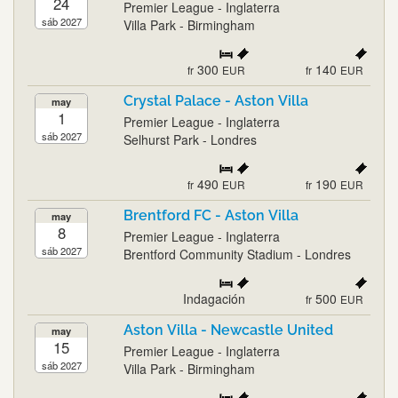
24
Premier League - Inglaterra
sáb 2027
Villa Park - Birmingham
300
140
fr
EUR
fr
EUR
Crystal Palace - Aston Villa
may
1
Premier League - Inglaterra
sáb 2027
Selhurst Park - Londres
490
190
fr
EUR
fr
EUR
Brentford FC - Aston Villa
may
8
Premier League - Inglaterra
sáb 2027
Brentford Community Stadium - Londres
Indagación
500
fr
EUR
Aston Villa - Newcastle United
may
15
Premier League - Inglaterra
sáb 2027
Villa Park - Birmingham