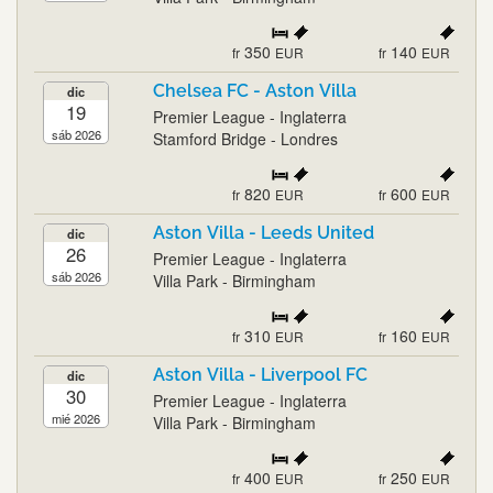
350
140
fr
EUR
fr
EUR
Chelsea FC - Aston Villa
dic
19
Premier League - Inglaterra
sáb 2026
Stamford Bridge - Londres
820
600
fr
EUR
fr
EUR
Aston Villa - Leeds United
dic
26
Premier League - Inglaterra
sáb 2026
Villa Park - Birmingham
310
160
fr
EUR
fr
EUR
Aston Villa - Liverpool FC
dic
30
Premier League - Inglaterra
mié 2026
Villa Park - Birmingham
400
250
fr
EUR
fr
EUR