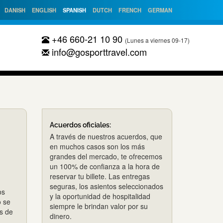
DANISH
ENGLISH
SPANISH
DUTCH
FRENCH
GERMAN
+46 660-21 10 90
(Lunes a viernes 09-17)
info@gosporttravel.com
Acuerdos oficiales:
A través de nuestros acuerdos, que
en muchos casos son los más
grandes del mercado, te ofrecemos
un 100% de confianza a la hora de
reservar tu billete. Las entregas
seguras, los asientos seleccionados
os
y la oportunidad de hospitalidad
o se
siempre le brindan valor por su
es de
dinero.