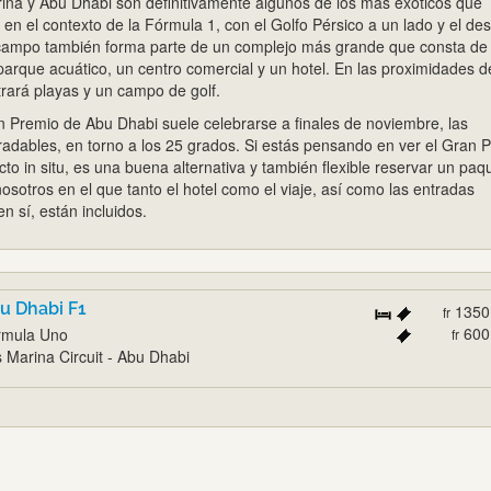
arina y Abu Dhabi son definitivamente algunos de los más exóticos que
n el contexto de la Fórmula 1, con el Golfo Pérsico a un lado y el des
l campo también forma parte de un complejo más grande que consta de
parque acuático, un centro comercial y un hotel. En las proximidades d
rará playas y un campo de golf.
n Premio de Abu Dhabi suele celebrarse a finales de noviembre, las
adables, en torno a los 25 grados. Si estás pensando en ver el Gran 
to in situ, es una buena alternativa y también flexible reservar un paq
 nosotros en el que tanto el hotel como el viaje, así como las entradas
en sí, están incluidos.
u Dhabi F1
1350
fr
600
rmula Uno
fr
 Marina Circuit - Abu Dhabi