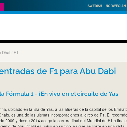
SWEDISH
NORWEGIAN
 Dhabi F1
entradas de F1 para Abu Dabi
a Fórmula 1 - ¡En vivo en el circuito de Yas
ina, ubicado en la isla de Yas, a las afueras de la capital de los Emirat
abi, es una de las últimas incorporaciones al circo de F1. El recorrid
de 2009 y desde 2014 acoge la carrera final del Mundial de F1 a final
remio de Abu Dhabi es único en su tipo, ya que se corre en una pista