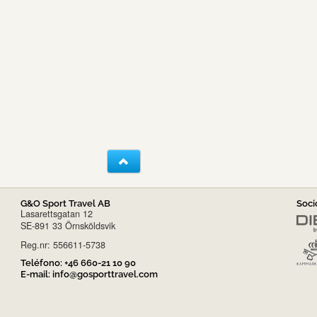
G&O Sport Travel AB
Soci
Lasarettsgatan 12
SE-891 33 Örnsköldsvik
Reg.nr: 556611-5738
Teléfono:
+46 660-21 10 90
E-mail:
info@gosporttravel.com