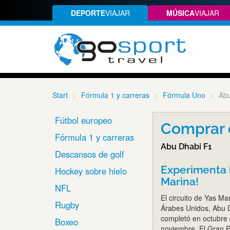
DEPORTE
VIAJAR
MÚSICA
VIAJAR
Start
Fórmula 1 y carreras
Fórmula Uno
Abu
Fútbol europeo
Comprar 
Fórmula 1 y carreras
Abu Dhabi F1
Descansos de golf
Experimenta l
Hockey sobre hielo
Marina!
NFL
El circuito de Yas Mar
Rugby
Árabes Unidos, Abu Dh
completó en octubre 
Boxeo
noviembre. El Gran P