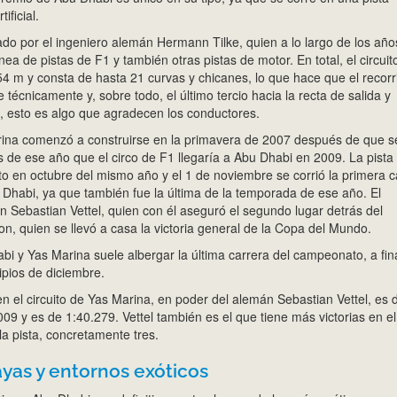
ificial.
ñado por el ingeniero alemán Hermann Tilke, quien a lo largo de los año
nea de pistas de F1 y también otras pistas de motor. En total, el circuit
4 m y consta de hasta 21 curvas y chicanes, lo que hace que el recorr
 técnicamente y, sobre todo, el último tercio hacia la recta de salida y
, esto es algo que agradecen los conductores.
arina comenzó a construirse en la primavera de 2007 después de que s
s de ese año que el circo de F1 llegaría a Abu Dhabi en 2009. La pista
o en octubre del mismo año y el 1 de noviembre se corrió la primera c
Dhabi, ya que también fue la última de la temporada de ese año. El
n Sebastian Vettel, quien con él aseguró el segundo lugar detrás del
on, quien se llevó a casa la victoria general de la Copa del Mundo.
abi y Yas Marina suele albergar la última carrera del campeonato, a fin
ipios de diciembre.
 en el circuito de Yas Marina, en poder del alemán Sebastian Vettel, es 
09 y es de 1:40.279. Vettel también es el que tiene más victorias en el
la pista, concretamente tres.
ayas y entornos exóticos