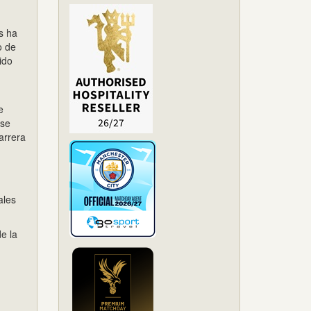
s ha
o de
ido
e
 se
arrera
ales
de la