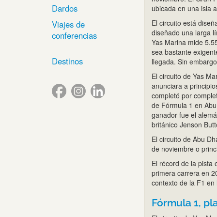
Dardos
ubicada en una isla art
El circuito está dise
Viajes de
diseñado una larga lí
conferencias
Yas Marina mide 5.55
sea bastante exigente
Destinos
llegada. Sin embargo
El circuito de Yas M
anunciara a principio
completó por complet
de Fórmula 1 en Abu 
ganador fue el alemá
británico Jenson Butt
El circuito de Abu Dh
de noviembre o princ
El récord de la pista
primera carrera en 20
contexto de la F1 en 
Fórmula 1, pl