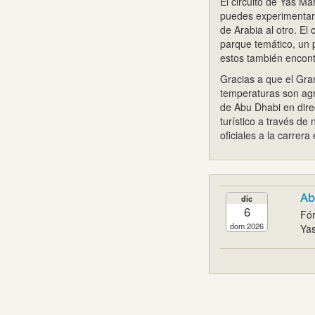
El circuito de Yas M
puedes experimentar e
de Arabia al otro. E
parque temático, un 
estos también encont
Gracias a que el Gra
temperaturas son agr
de Abu Dhabi en direc
turístico a través de
oficiales a la carrera 
Ab
dic
6
Fó
dom 2026
Yas