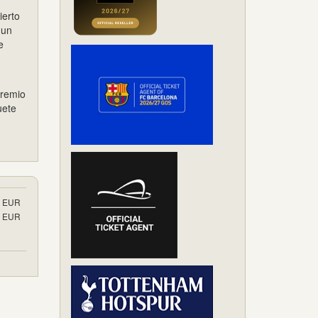
ierto
 un
e
Premio
uete
EUR
EUR