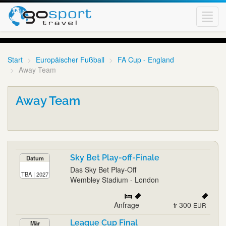
Toggl
navig
Start
Europäischer Fußball
FA Cup - England
Away Team
Away Team
Sky Bet Play-off-Finale
Datum
Das Sky Bet Play-Off
TBA | 2027
Wembley Stadium - London
Anfrage
300
fr
EUR
League Cup Final
Mär