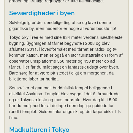
grader, og kraftige regnbyger er ikke ualmindelige.
Seværdigheder i byen
Selvfølgelig er der uendelige ting at se og lave i denne
gigantiske by, men nedenfor er nogle af vores bedste tip!
Tokyo Sky Tree er med sine 634 meter verdens næsthøjeste
bygning. Bygningen af tårnet begyndte i 2008 og blev
afsluttet i 2011. Hovedformålet med tårnet er radio- og tv-
kommunikation, men er også en stor turistattraktion i form af
observatoriumsplatforme 350 meter og 450 meter op ad
tårnet. Her får du mildt sagt en fantastisk udsigt over byen.
Bare sørg for at være på stedet tidligt om morgenen, da
billetterne løber tør hurtigt.
Senso-ji er et gammelt buddhistisk tempel beliggende i
distriktet Asakusa. Templet blev bygget i det 6. århundrede
og er Tokyos ældste og mest berømte. Hver dag kl. 15:00
har du mulighed for at deltage i den daglige guidede tur
rundt i templet. Guiden taler engelsk, og det tager cirka 1 ½
time.
Madkulturen i Tokyo