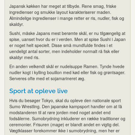
Japansk køkken har meget at tilbyde. Rene smag, friske
ingredienser og smukke layout karakteriserer maden.
Almindelige ingredienser i mange retter er ris, nudler, fisk og
skaldyr.
Sushi, måske Japans mest berømte skål, er nu tilgængelig at
spise, uanset hvor du er i verden. Men at spise Sushi i Japan
er noget helt specielt. Disse små mundfulde findes i et
uendeligt antal sorter, men indeholder normalt rå fisk eller
skaldyr med ris.
En anden velkendt skål er nudelsuppe Ramen. Tynde hvede
nudler kogt i kylling bouillon med kød eller fisk og grøntsager.
Serveres ofte med et sojamarineret æg.
Sport at opleve live
Hvis du besøger Tokyo, skal du opleve den nationale sport
Sumo Wrestling. Den japanske kampsport handler om at få
modstanderen til at røre jorden med noget andet end
fodsålerne. Sumobrydning inkluderer en række traditioner og
ceremonier. Frisuren (
mage
) er blandt andet en vigtig del.
Vægtklasser forekommer ikke i sumobrydning, men her er