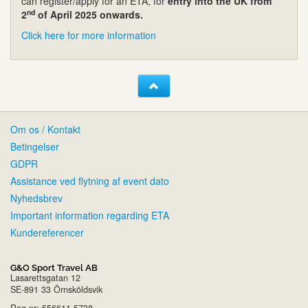
can register/apply for an ETA, for
entry into the UK from
nd
2
of April 2025 onwards.
Click here for more information
Om os / Kontakt
Betingelser
GDPR
Assistance ved flytning af event dato
Nyhedsbrev
Important information regarding ETA
Kundereferencer
G&O Sport Travel AB
Lasarettsgatan 12
SE-891 33 Örnsköldsvik