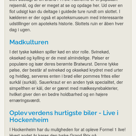
rejsemål, og der er meget at se og opdage her. Ud over en
flot udsigt kan du deltage i guidede ture rundt om slottet. I
kælderen er der også et apoteksmuseum med interessante
udstillinger om apotekets historie. Slottets ruin er åben hver
dag i ugen.
Madkulturen
I det tyske køkken spiller kød en stor rolle. Svinekød,
oksekød og kylling er de mest almindelige. Pølser er
populære og især deres berømte Bratwurst. Denne tykke
pølse, der består af svinekød og oksekød krydret med urter
og hvidløg, serveres enten i brød eller pommes frites eller
surkål (surkål). Sauerkraut er en anden tysk specialitet, der
simpelthen er kål, der er gæret med mælkesyrebakterier,
hvilket giver den en bedre holdbarhed og en højere
ernæringsværdi.
Oplev verdens hurtigste biler - Live i
Hockenheim
I Hockenheim har du muligheden for at opleve Formel 1 live!
Hvert andet år køres den tyske Grand Prix på