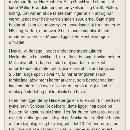
motorsportfans. Hockenheim-Ring GmbH var i stand til at
købe Walter Brandstetters motorcykelsamling fra St. Pölten,
Østrig. Det var en af de første samlinger af sin art og har
været kendt over hele verden siden 1960'erne. Samlingen
består af historiske motorcykler, hovedsageligt fra mærkerne
NSU og Norton, men over tid er museet suppleret med
moderne racerbiler. Museet ligger i Hockenheimringen-
området.
Hvis du vil deltage i noget andet end motorkulturen i
Hockenheim i et stykke tid, er et tip at besøge Hockenheimer
Maislabyrinth. Ude på et stort majsmark er der skabt
udfordrende labyrinter, der også er skabt til børn langs ca.
2,5 km lange spor. I over 15 år har arrangøren skabt
forskellige labyrinter i kornmarkerne, som besøgende kan
implementere. Ud over disse er det også muligt at købe
drinks på stedet og holde picnic i en have.
I den nærliggende by Heidelbergs er der en slotruin med det
tyske navn Schloss Heidelberg, dette ligger højt oppe på
bakken Königstuhls skråning. Her får du en fantastisk udsigt
over Heidelbergs gamle bydel og Neckardalen. Slottet består
af flere bygninger og blev bygget i det 13. århundrede, men
blev ødelagt af en brand i 1764. Ruinerne er et populært